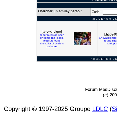
Chercher un smiley perso :
Code :
A
B
C
D
E
F
G
H
I
J
K
[:viewtifulgro]
[:titi6940
coeur
blessure
shun
phoenix
saint
seiya
Chevaliers
fiel
blessure
ouille
feuille
fina
chevalier
chevaliers
municipa
zodiaque
A
B
C
D
E
F
G
H
I
J
K
Forum MesDiscu
(c) 20
Copyright © 1997-2025 Groupe
LDLC
(
S