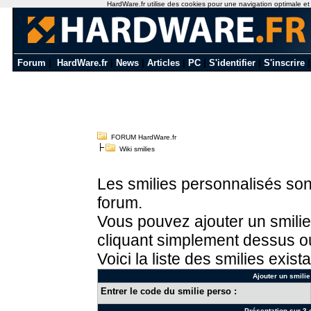
HardWare.fr utilise des cookies pour une navigation optimale et de
Forum
|
HardWare.fr
|
News
|
Articles
|
PC
|
S'identifier
|
S'inscrire
FORUM HardWare.fr
Wiki smilies
Les smilies personnalisés sont
forum.
Vous pouvez ajouter un smilie
cliquant simplement dessus ou
Voici la liste des smilies exista
Ajouter un smilie
Entrer le code du smilie perso :
Présentation sur 3