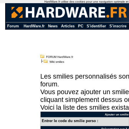
HardWare.fr utilise des cookies pour une navigation optimale et de
Forum
|
HardWare.fr
|
News
|
Articles
|
PC
|
S'identifier
|
S'inscrire
FORUM HardWare.fr
Wiki smilies
Les smilies personnalisés sont
forum.
Vous pouvez ajouter un smilie
cliquant simplement dessus ou
Voici la liste des smilies exista
Ajouter un smilie
Entrer le code du smilie perso :
Présentation sur 3