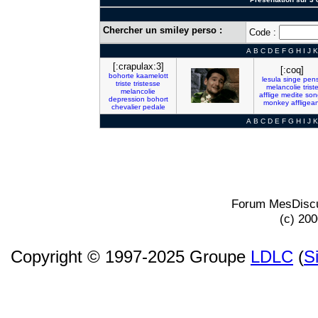
Chercher un smiley perso :
Code :
A
B
C
D
E
F
G
H
I
J
K
[:crapulax:3]
[:coq]
bohorte
kaamelott
lesula
singe
pens
triste
tristesse
melancolie
trist
melancolie
afflige
medite
son
depression
bohort
monkey
affligea
chevalier
pedale
A
B
C
D
E
F
G
H
I
J
K
Forum MesDiscu
(c) 20
Copyright © 1997-2025 Groupe
LDLC
(
S