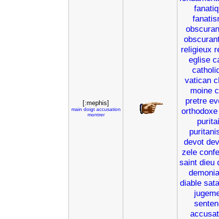
fanati
fanati
obscuran
obscuran
religieux
r
eglise
c
catholi
vatican
c
moine
c
pretre
ev
[:mephis]
orthodoxe
main
doigt
accusation
montrer
purita
puritan
devot
dev
zele
conf
saint
dieu
demoni
diable
sat
jugeme
senten
accusat