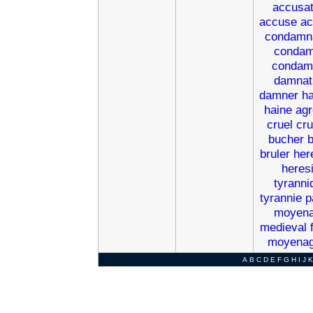
accusat
accuse
ac
condamna
conda
condam
damnat
damner
h
haine
agr
cruel
cru
bucher
b
bruler
her
heres
tyranni
tyrannie
p
moyen
medieval
moyena
A
B
C
D
E
F
G
H
I
J
K