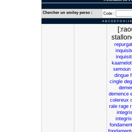
Chercher un smiley perso :
Code :
A
B
C
D
E
F
G
H
I
J
K
[:rao
stallon
repurga
inquisit
inquisit
kaamelot
semoun
dingue
cingle
deg
deme
demence
colereux
rale
rage
integri
integri
fondament
fondament