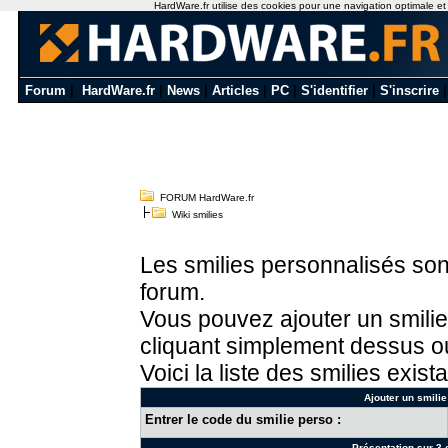
HardWare.fr utilise des cookies pour une navigation optimale et de
Forum
|
HardWare.fr
|
News
|
Articles
|
PC
|
S'identifier
|
S'inscrire
FORUM HardWare.fr
Wiki smilies
Les smilies personnalisés sont
forum.
Vous pouvez ajouter un smilie
cliquant simplement dessus ou
Voici la liste des smilies exista
Ajouter un smilie
Entrer le code du smilie perso :
Présentation sur 3