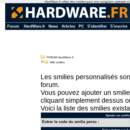
HardWare.fr utilise des cookies pour une navigation optimale et de
Forum
|
HardWare.fr
|
News
|
Articles
|
PC
|
S'identifier
|
S'inscrire
FORUM HardWare.fr
Wiki smilies
Les smilies personnalisés sont
forum.
Vous pouvez ajouter un smilie
cliquant simplement dessus ou
Voici la liste des smilies exista
Ajouter un smilie
Entrer le code du smilie perso :
Présentation sur 3