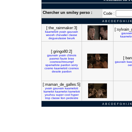
Chercher un smiley perso :
Code :
A
B
C
D
E
F
G
H
I
J
K
[:the_rainmaker:3]
[:sylvain_
kaamelott
yvain
gauvain
gauvai
woosh
chevalier
classe
kaamelot
degueulasse
beurk
[:gringo80:2]
gauvain
yvain
chinois
[:ban
pasmoi
faute
bras
cosmoschtroumpf
gauvain
kaa
spamafote
pardon
sorry
oei
cosmo
kaamelott
cosmos
desole
pardon
[:maman_de_galles:5]
yvain
gauvain
kaamelott
kamelot
kaamelot
kamelott
youhou
super
cool
hyper
trop
classe
lion
pedestre
A
B
C
D
E
F
G
H
I
J
K