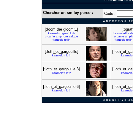
Chercher un smiley perso :
Code :
A
B
C
D
E
F
G
H
I
J
K
[:loom the gloom:1]
[:ograt
kaamelott
graal
loth
Kaamelott
asti
orcanie
amphore
salope
orcanie
amph
francois
rollin
francois
rollin
[:loth_et_gargouille]
[:loth_et_ga
kaamelott
loth
kaamelot
[:loth_et_gargouille:3]
[:loth_et_ga
kaamelott
loth
kaamelot
[:loth_et_gargouille:6]
[:loth_et_ga
kaamelott
loth
kaamelot
A
B
C
D
E
F
G
H
I
J
K