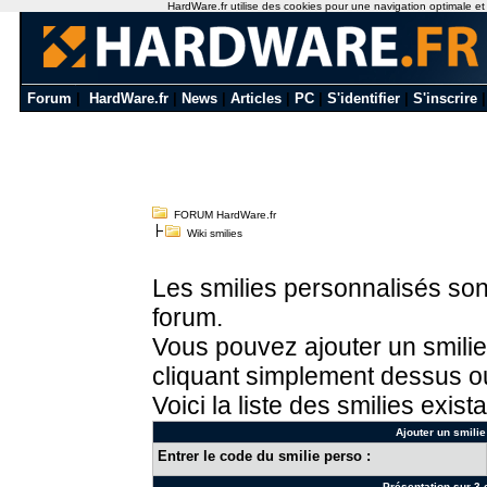
HardWare.fr utilise des cookies pour une navigation optimale et de
Forum
|
HardWare.fr
|
News
|
Articles
|
PC
|
S'identifier
|
S'inscrire
FORUM HardWare.fr
Wiki smilies
Les smilies personnalisés sont
forum.
Vous pouvez ajouter un smilie
cliquant simplement dessus ou
Voici la liste des smilies exista
Ajouter un smilie
Entrer le code du smilie perso :
Présentation sur 3