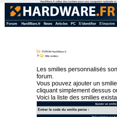
HardWare.fr utilise des cookies pour une navigation optimale et de
Forum
|
HardWare.fr
|
News
|
Articles
|
PC
|
S'identifier
|
S'inscrire
FORUM HardWare.fr
Wiki smilies
Les smilies personnalisés sont
forum.
Vous pouvez ajouter un smilie
cliquant simplement dessus ou
Voici la liste des smilies exista
Ajouter un smilie
Entrer le code du smilie perso :
Présentation sur 3