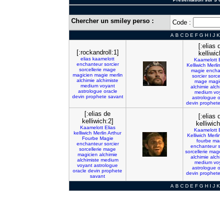
Chercher un smiley perso :
Code :
A
B
C
D
E
F
G
H
I
J
K
[:elias 
[:rockandroll:1]
kelliwic
elias
kaamelott
Kaamelott
enchanteur
sorcier
Kelliwich
Merli
sorcellerie
mage
magie
encha
magicien
magie
merlin
sorcier
sorce
alchimie
alchimiste
mage
magi
medium
voyant
alchimie
alch
astrologue
oracle
medium
vo
devin
prophete
savant
astrologue
o
devin
prophet
[:elias de
[:elias 
kelliwich:2]
kelliwich
Kaamelott
Elias
Kaamelott
kelliwich
Merlin
Arthur
Kelliwich
Merli
Fourbe
Magie
fourbe
ma
enchanteur
sorcier
enchanteur
s
sorcellerie
mage
sorcellerie
mag
magicien
alchimie
alchimie
alch
alchimiste
medium
medium
vo
voyant
astrologue
astrologue
o
oracle
devin
prophete
devin
prophet
savant
A
B
C
D
E
F
G
H
I
J
K