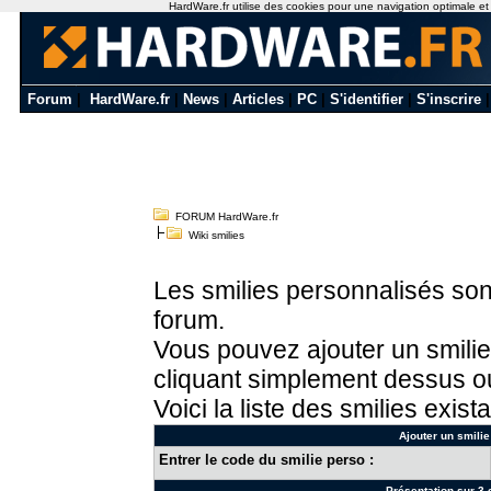
HardWare.fr utilise des cookies pour une navigation optimale et de
Forum
|
HardWare.fr
|
News
|
Articles
|
PC
|
S'identifier
|
S'inscrire
FORUM HardWare.fr
Wiki smilies
Les smilies personnalisés sont
forum.
Vous pouvez ajouter un smilie
cliquant simplement dessus ou
Voici la liste des smilies exista
Ajouter un smilie
Entrer le code du smilie perso :
Présentation sur 3