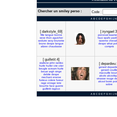
Chercher un smiley perso :
Code :
A
B
C
D
E
F
G
H
I
J
K
[:darkstyle_69]
[:iryngael:3
fille
langue
bonne
perceval
kaamel
sexe
thon
aguicher
faux
spafo
pasf
seduire
sexy
brunette
taverne
cheval
brune
despe
langue
despe
what
po
alizee
chaudasse
compris
[:guilletit:4]
stallone
john
rambo
[:depardieu:
hurle
hurler
crie
crier
gerard
depardi
beugle
scream
hurle
gerard
couill
beuar
argh
singe
macouille
bour
debile
despe
alcolo
alcooliq
mechant
enerve
vinasse
rouge
d
furieux
colere
fureur
alcool
boire
poi
rage
enrage
tete
sobre
bouche
face
guerre
guilletit
rageux
A
B
C
D
E
F
G
H
I
J
K