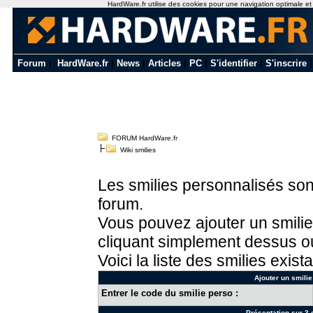
HardWare.fr utilise des cookies pour une navigation optimale et de
Forum
|
HardWare.fr
|
News
|
Articles
|
PC
|
S'identifier
|
S'inscrire
FORUM HardWare.fr
Wiki smilies
Les smilies personnalisés sont
forum.
Vous pouvez ajouter un smilie
cliquant simplement dessus ou
Voici la liste des smilies exista
Ajouter un smilie
Entrer le code du smilie perso :
Présentation sur 3