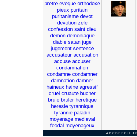
pretre
eveque
orthodoxe
pieux
puritain
puritanisme
devot
devotion
zele
confession
saint
dieu
demon
demoniaque
diable
satan
juge
jugement
sentence
accusateur
accusation
accuse
accuser
condamnation
condamne
condamner
damnation
damner
haineux
haine
agressif
cruel
cruaute
bucher
brule
bruler
heretique
heresie
tyrannique
tyrannie
paladin
moyenage
medieval
feodal
moyenageux
A
B
C
D
E
F
G
H
I
J
K