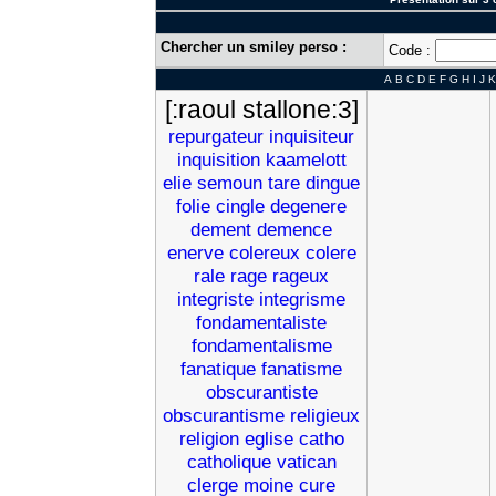
Chercher un smiley perso :
Code :
A
B
C
D
E
F
G
H
I
J
K
[:raoul stallone:3]
repurgateur
inquisiteur
inquisition
kaamelott
elie
semoun
tare
dingue
folie
cingle
degenere
dement
demence
enerve
colereux
colere
rale
rage
rageux
integriste
integrisme
fondamentaliste
fondamentalisme
fanatique
fanatisme
obscurantiste
obscurantisme
religieux
religion
eglise
catho
catholique
vatican
clerge
moine
cure