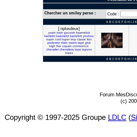
Chercher un smiley perso :
Code :
A
B
C
D
E
F
G
H
I
J
K
[:nplusdeux]
yvain
ivain
gauvain
kaamelott
kamelot
kaamelot
kamelott
youhou
super
cool
hyper
trop
classe
lion
pedestre
main
mains
tape
give
high
five
copain
connivence
chevalier
chevaliers
tope
topons
topez
A
B
C
D
E
F
G
H
I
J
K
Forum MesDiscu
(c) 20
Copyright © 1997-2025 Groupe
LDLC
(
S