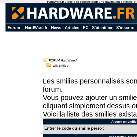
HardWare.fr utilise des cookies pour une navigation optimale et de
Forum
|
HardWare.fr
|
News
|
Articles
|
PC
|
S'identifier
|
S'inscrire
FORUM HardWare.fr
Wiki smilies
Les smilies personnalisés sont
forum.
Vous pouvez ajouter un smilie
cliquant simplement dessus ou
Voici la liste des smilies exista
Ajouter un smilie
Entrer le code du smilie perso :
Présentation sur 3