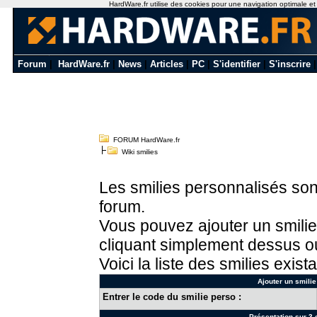
HardWare.fr utilise des cookies pour une navigation optimale et de
Forum
|
HardWare.fr
|
News
|
Articles
|
PC
|
S'identifier
|
S'inscrire
FORUM HardWare.fr
Wiki smilies
Les smilies personnalisés sont
forum.
Vous pouvez ajouter un smilie
cliquant simplement dessus ou
Voici la liste des smilies exista
Ajouter un smilie
Entrer le code du smilie perso :
Présentation sur 3