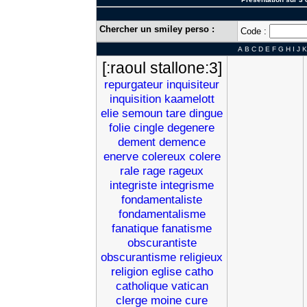
Chercher un smiley perso :
Code :
A
B
C
D
E
F
G
H
I
J
K
[:raoul stallone:3]
repurgateur
inquisiteur
inquisition
kaamelott
elie
semoun
tare
dingue
folie
cingle
degenere
dement
demence
enerve
colereux
colere
rale
rage
rageux
integriste
integrisme
fondamentaliste
fondamentalisme
fanatique
fanatisme
obscurantiste
obscurantisme
religieux
religion
eglise
catho
catholique
vatican
clerge
moine
cure