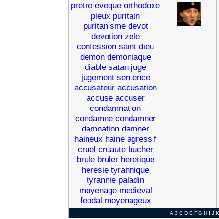
pretre
eveque
orthodoxe
pieux
puritain
puritanisme
devot
devotion
zele
confession
saint
dieu
demon
demoniaque
diable
satan
juge
jugement
sentence
accusateur
accusation
accuse
accuser
condamnation
condamne
condamner
damnation
damner
haineux
haine
agressif
cruel
cruaute
bucher
brule
bruler
heretique
heresie
tyrannique
tyrannie
paladin
moyenage
medieval
feodal
moyenageux
A
B
C
D
E
F
G
H
I
J
K