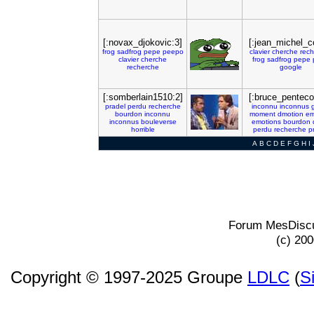
[:novax_djokovic:3]
[:jean_michel_c
frog
sadfrog
pepe
peepo
clavier
cherche
rech
clavier
cherche
frog
sadfrog
pepe
recherche
google
[:somberlain1510:2]
[:bruce_penteco
pradel
perdu
recherche
inconnu
inconnus
bourdon
inconnu
moment
dmotion
em
inconnus
bouleverse
emotions
bourdon
horrible
perdu
recherche
p
A
B
C
D
E
F
G
H
I
Forum MesDiscu
(c) 20
Copyright © 1997-2025 Groupe
LDLC
(
S