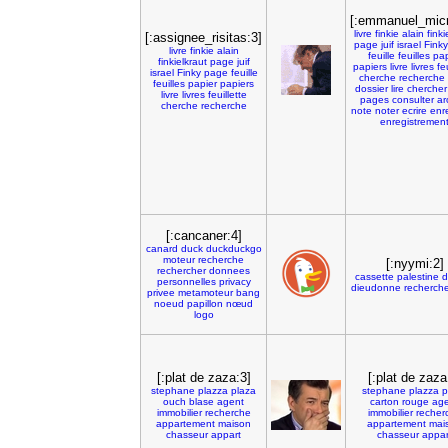
[:emmanuel_micr
livre
finkie
alain
finki
[:assignee_risitas:3]
page
juif
israel
Finky
livre
finkie
alain
feuille
feuilles
pap
finkielkraut
page
juif
papiers
livre
livres
fe
israel
Finky
page
feuille
cherche
recherche
feuilles
papier
papiers
dossier
lire
chercher
livre
livres
feuillette
pages
consulter
ar
cherche
recherche
note
noter
ecrire
enre
enregistremen
[:cancaner:4]
canard
duck
duckduckgo
moteur
recherche
[:nyymi:2]
rechercher
donnees
cassette
palestine
d
personnelles
privacy
dieudonne
recherch
privee
metamoteur
bang
noeud
papillon
nœud
logo
[:plat de zaza:3]
[:plat de zaza
stephane
plazza
plaza
stephane
plazza
p
ouch
blase
agent
carton
rouge
ag
immobilier
recherche
immobilier
recher
appartement
maison
appartement
mai
chasseur
appart
chasseur
appar