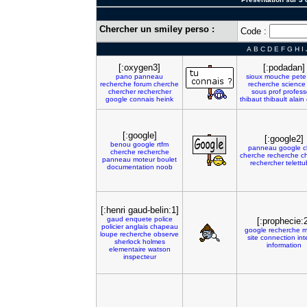
Chercher un smiley perso :
Code :
A
B
C
D
E
F
G
H
I
[:oxygen3]
[:podadan]
pano
panneau
sioux
mouche
pete
recherche
forum
cherche
recherche
science
chercher
rechercher
sous
prof
profess
google
connais
heink
thibaut
thibault
alain
[:google]
[:google2]
benou
google
rtfm
panneau
google
c
cherche
recherche
cherche
recherche
c
panneau
moteur
boulet
rechercher
telettu
documentation
noob
[:henri gaud-belin:1]
gaud
enquete
police
[:prophecie:
policier
anglais
chapeau
google
recherche
m
loupe
recherche
observe
site
connection
int
sherlock
holmes
information
elementaire
watson
inspecteur