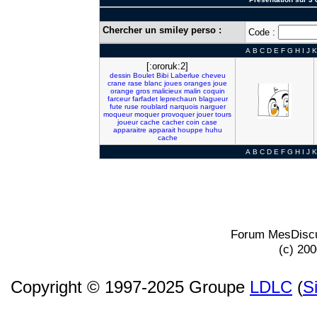
Chercher un smiley perso :
Code :
A
B
C
D
E
F
G
H
I
J
K
[:ororuk:2]
dessin
Boulet
Bibi
Laberlue
cheveu
crane
rase
blanc
joues
oranges
joue
orange
gros
malicieux
malin
coquin
farceur
farfadet
leprechaun
blagueur
fute
ruse
roublard
narquois
narguer
moqueur
moquer
provoquer
jouer
tours
joueur
cache
cacher
coin
case
apparaitre
apparait
houppe
huhu
cache
A
B
C
D
E
F
G
H
I
J
K
Forum MesDiscu
(c) 20
Copyright © 1997-2025 Groupe
LDLC
(
S