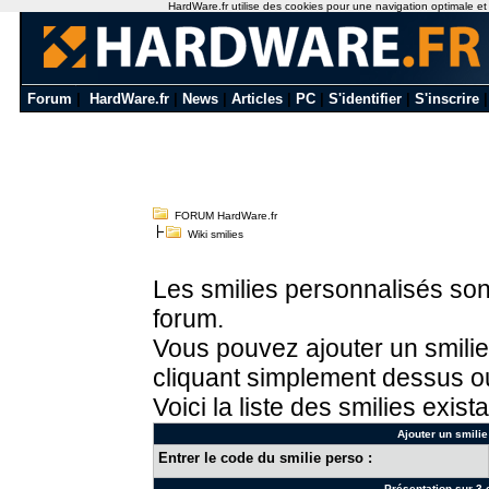
HardWare.fr utilise des cookies pour une navigation optimale et de
Forum
|
HardWare.fr
|
News
|
Articles
|
PC
|
S'identifier
|
S'inscrire
FORUM HardWare.fr
Wiki smilies
Les smilies personnalisés sont
forum.
Vous pouvez ajouter un smilie
cliquant simplement dessus ou
Voici la liste des smilies exista
Ajouter un smilie
Entrer le code du smilie perso :
Présentation sur 3