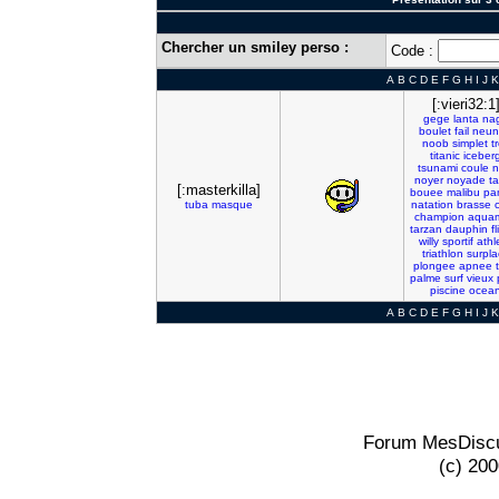
Chercher un smiley perso :
Code :
A
B
C
D
E
F
G
H
I
J
K
[:vieri32:1
gege
lanta
na
boulet
fail
neun
noob
simplet
tr
titanic
iceber
tsunami
coule
n
noyer
noyade
t
[:masterkilla]
bouee
malibu
pa
tuba
masque
natation
brasse
champion
aqua
tarzan
dauphin
f
willy
sportif
athl
triathlon
surpla
plongee
apnee
palme
surf
vieux
piscine
ocea
A
B
C
D
E
F
G
H
I
J
K
Forum MesDiscu
(c) 20