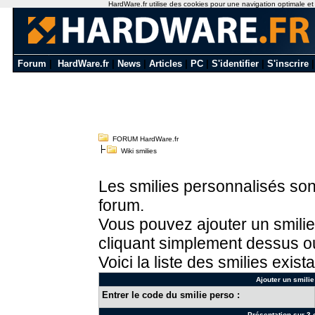
HardWare.fr utilise des cookies pour une navigation optimale et de
Forum
|
HardWare.fr
|
News
|
Articles
|
PC
|
S'identifier
|
S'inscrire
FORUM HardWare.fr
Wiki smilies
Les smilies personnalisés sont
forum.
Vous pouvez ajouter un smilie
cliquant simplement dessus ou
Voici la liste des smilies exista
Ajouter un smilie
Entrer le code du smilie perso :
Présentation sur 3