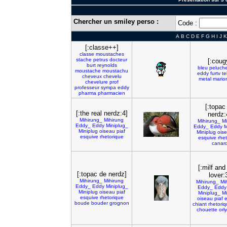
Chercher un smiley perso :
Code :
A
B
C
D
E
F
G
H
I
J
K
[:classe++]
classe
moustaches
stache
petrus
docteur
[:coug
burt
reynolds
bleu
peluch
moustache
moustachu
eddy
furtv
te
cheveux
chevelu
metal
mario
chevelure
prof
professeur
sympa
eddy
pharma
pharmacien
[:topac
[:the real nerdz:4]
nerdz:
Mihirung_
Mihirung
Mihirung_
Mi
Eddy_
Eddy
Miniplug_
Eddy_
Eddy
M
Miniplug
oiseau
piaf
Miniplug
ois
esquive
rhetorique
esquive
rhe
canar
[:milf and
[:topac de nerdz]
lover:
Mihirung_
Mihirung
Mihirung_
Mi
Eddy_
Eddy
Miniplug_
Eddy_
Eddy
Miniplug
oiseau
piaf
Miniplug_
Mi
esquive
rhetorique
oiseau
piaf
e
boude
bouder
grognon
chiant
rhetori
chouette
orly