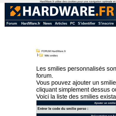
HardWare.fr utilise des cookies pour une navigation optimale et de
Forum
|
HardWare.fr
|
News
|
Articles
|
PC
|
S'identifier
|
S'inscrire
FORUM HardWare.fr
Wiki smilies
Les smilies personnalisés sont
forum.
Vous pouvez ajouter un smilie
cliquant simplement dessus ou
Voici la liste des smilies exista
Ajouter un smilie
Entrer le code du smilie perso :
Présentation sur 3