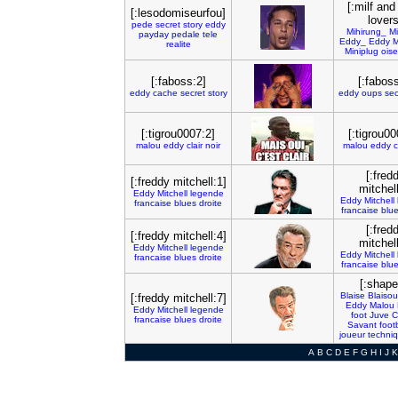
[:milf and
[:lesodomiseurfou]
lovers
pede
secret
story
eddy
Mihirung_
Mi
payday
pedale
tele
Eddy_
Eddy
M
realite
Miniplug
ois
[:faboss:2]
[:faboss
eddy
cache
secret
story
eddy
oups
sec
[:tigrou0007:2]
[:tigrou00
malou
eddy
clair
noir
malou
eddy
c
[:fred
[:freddy mitchell:1]
mitchell
Eddy
Mitchell
legende
Eddy
Mitchell
francaise
blues
droite
francaise
blu
[:fred
[:freddy mitchell:4]
mitchell
Eddy
Mitchell
legende
Eddy
Mitchell
francaise
blues
droite
francaise
blu
[:shape
Blaise
Blaisou
[:freddy mitchell:7]
Eddy
Malou
Eddy
Mitchell
legende
foot
Juve
C
francaise
blues
droite
Savant
foot
joueur
techni
A
B
C
D
E
F
G
H
I
J
K