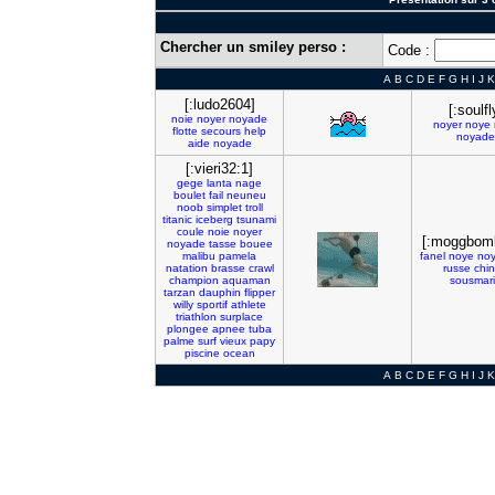
Chercher un smiley perso :
Code :
A
B
C
D
E
F
G
H
I
J
K
[:ludo2604]
[:soulfl
noie
noyer
noyade
noyer
noye
flotte
secours
help
noyade
aide
noyade
[:vieri32:1]
gege
lanta
nage
boulet
fail
neuneu
noob
simplet
troll
titanic
iceberg
tsunami
coule
noie
noyer
[:moggbomb
noyade
tasse
bouee
malibu
pamela
fanel
noye
noy
natation
brasse
crawl
russe
chin
champion
aquaman
sousmar
tarzan
dauphin
flipper
willy
sportif
athlete
triathlon
surplace
plongee
apnee
tuba
palme
surf
vieux
papy
piscine
ocean
A
B
C
D
E
F
G
H
I
J
K