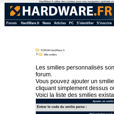
HardWare.fr utilise des cookies pour une navigation optimale et de
Forum
|
HardWare.fr
|
News
|
Articles
|
PC
|
S'identifier
|
S'inscrire
FORUM HardWare.fr
Wiki smilies
Les smilies personnalisés sont
forum.
Vous pouvez ajouter un smilie
cliquant simplement dessus ou
Voici la liste des smilies exista
Ajouter un smilie
Entrer le code du smilie perso :
Présentation sur 3