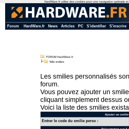
HardWare.fr utilise des cookies pour une navigation optimale et de
Forum
|
HardWare.fr
|
News
|
Articles
|
PC
|
S'identifier
|
S'inscrire
FORUM HardWare.fr
Wiki smilies
Les smilies personnalisés sont
forum.
Vous pouvez ajouter un smilie
cliquant simplement dessus ou
Voici la liste des smilies exista
Ajouter un smilie
Entrer le code du smilie perso :
Présentation sur 3