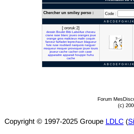
Chercher un smiley perso :
Code :
A
B
C
D
E
F
G
H
I
J
K
[:ororuk:2]
dessin
Boulet
Bibi
Laberlue
cheveu
crane
rase
blanc
joues
oranges
joue
orange
gros
malicieux
malin
coquin
farceur
farfadet
leprechaun
blagueur
fute
ruse
roublard
narquois
narguer
moqueur
moquer
provoquer
jouer
tours
joueur
cache
cacher
coin
case
apparaitre
apparait
houppe
huhu
cache
A
B
C
D
E
F
G
H
I
J
K
Forum MesDiscu
(c) 20
Copyright © 1997-2025 Groupe
LDLC
(
S