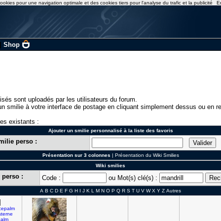
ookies pour une navigation optimale et des cookies tiers pour l'analyse du trafic et la publicité
E
|
Shop
isés sont uploadés par les utilisateurs du forum.
n smilie à votre interface de postage en cliquant simplement dessus ou en re
ies existants :
Ajouter un smilie personnalisé à la liste des favoris
milie perso :
Présentation sur 3 colonnes
|
Présentation du Wiki Smilies
Wiki smilies
 perso :
Code :
ou Mot(s) clé(s) :
A
B
C
D
E
F
G
H
I
J
K
L
M
N
O
P
Q
R
S
T
U
V
W
X
Y
Z
Autres
]
cepalm
sterne
palm