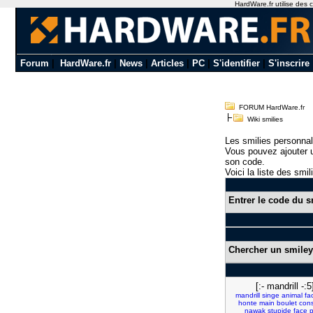
HardWare.fr utilise des c
Forum
|
HardWare.fr
|
News
|
Articles
|
PC
|
S'identifier
|
S'inscrire
FORUM HardWare.fr
Wiki smilies
Les smilies personnal
Vous pouvez ajouter u
son code.
Voici la liste des smil
Entrer le code du s
Chercher un smiley
[:- mandrill -:5
mandrill
singe
animal
fa
honte
main
boulet
con
nawak
stupide
face