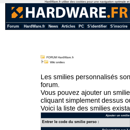
HardWare.fr utilise des cookies pour une navigation optimale et de
Forum
|
HardWare.fr
|
News
|
Articles
|
PC
|
S'identifier
|
S'inscrire
FORUM HardWare.fr
Wiki smilies
Les smilies personnalisés sont
forum.
Vous pouvez ajouter un smilie
cliquant simplement dessus ou
Voici la liste des smilies exista
Ajouter un smilie
Entrer le code du smilie perso :
Présentation sur 3