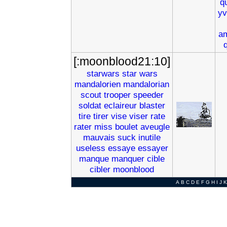
qu
yv
a
[:moonblood21:10]
starwars
star
wars
mandalorien
mandalorian
scout
trooper
speeder
soldat
eclaireur
blaster
tire
tirer
vise
viser
rate
rater
miss
boulet
aveugle
mauvais
suck
inutile
useless
essaye
essayer
manque
manquer
cible
cibler
moonblood
A
B
C
D
E
F
G
H
I
J
K