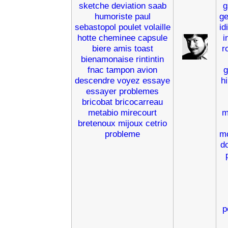
sketche
deviation
saab
g
humoriste
paul
g
sebastopol
poulet
volaille
id
hotte
cheminee
capsule
i
biere
amis
toast
r
bienamonaise
rintintin
fnac
tampon
avion
g
descendre
voyez
essaye
h
essayer
problemes
bricobat
bricocarreau
metabio
mirecourt
m
bretenoux
mijoux
cetrio
probleme
mo
d
p