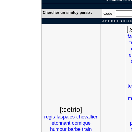
Chercher un smiley perso :
Code :
A
B
C
D
E
F
G
H
I
J
K
[
fa
t
e
te
m
[:cetrio]
regis
laspales
chevallier
etonnant
comique
humour
barbe
train