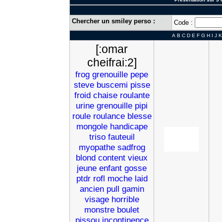
Chercher un smiley perso :
Code :
A
B
C
D
E
F
G
H
I
J
K
[:omar
cheifrai:2]
frog
grenouille
pepe
steve
buscemi
pisse
froid
chaise
roulante
urine
grenouille
pipi
roule
roulance
blesse
mongole
handicape
triso
fauteuil
myopathe
sadfrog
blond
content
vieux
jeune
enfant
gosse
ptdr
rofl
moche
laid
ancien
pull
gamin
visage
horrible
monstre
boulet
pissou
incontinence