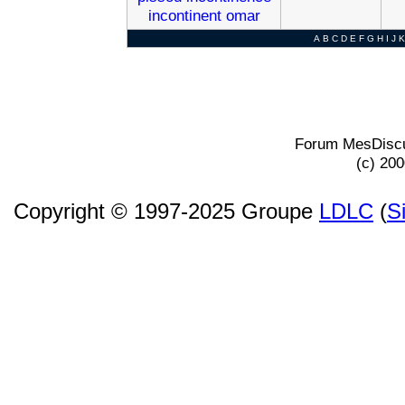
incontinent
omar
A
B
C
D
E
F
G
H
I
J
K
Forum MesDiscu
(c) 20
Copyright © 1997-2025 Groupe
LDLC
(
S