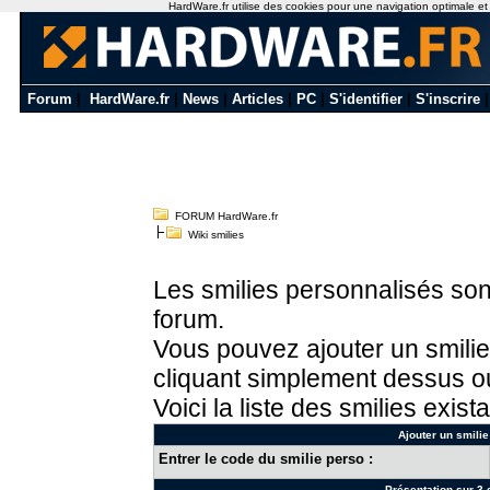
HardWare.fr utilise des cookies pour une navigation optimale et de
Forum
|
HardWare.fr
|
News
|
Articles
|
PC
|
S'identifier
|
S'inscrire
FORUM HardWare.fr
Wiki smilies
Les smilies personnalisés sont
forum.
Vous pouvez ajouter un smilie
cliquant simplement dessus ou
Voici la liste des smilies exista
Ajouter un smilie
Entrer le code du smilie perso :
Présentation sur 3