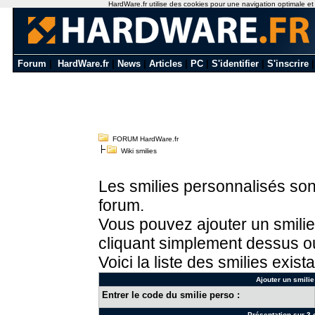
HardWare.fr utilise des cookies pour une navigation optimale et de
Forum
|
HardWare.fr
|
News
|
Articles
|
PC
|
S'identifier
|
S'inscrire
FORUM HardWare.fr
Wiki smilies
Les smilies personnalisés sont
forum.
Vous pouvez ajouter un smilie
cliquant simplement dessus ou
Voici la liste des smilies exista
Ajouter un smilie
Entrer le code du smilie perso :
Présentation sur 3