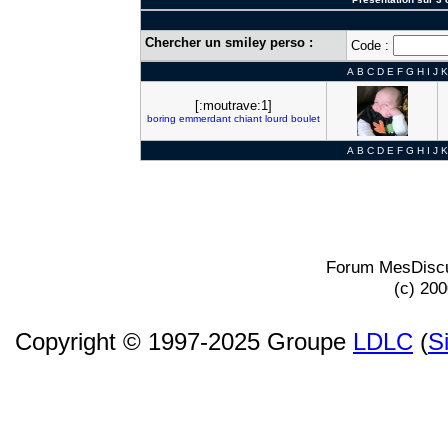
Chercher un smiley perso :
Code :
A
B
C
D
E
F
G
H
I
J
K
[:moutrave:1]
boring
emmerdant
chiant
lourd
boulet
A
B
C
D
E
F
G
H
I
J
K
Forum MesDiscu
(c) 20
Copyright © 1997-2025 Groupe
LDLC
(
S