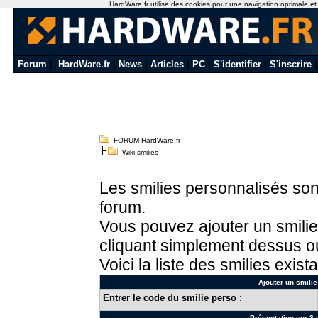
HardWare.fr utilise des cookies pour une navigation optimale et de
Forum
|
HardWare.fr
|
News
|
Articles
|
PC
|
S'identifier
|
S'inscrire
FORUM HardWare.fr
Wiki smilies
Les smilies personnalisés sont
forum.
Vous pouvez ajouter un smilie
cliquant simplement dessus ou
Voici la liste des smilies exista
Ajouter un smilie
Entrer le code du smilie perso :
Présentation sur 3