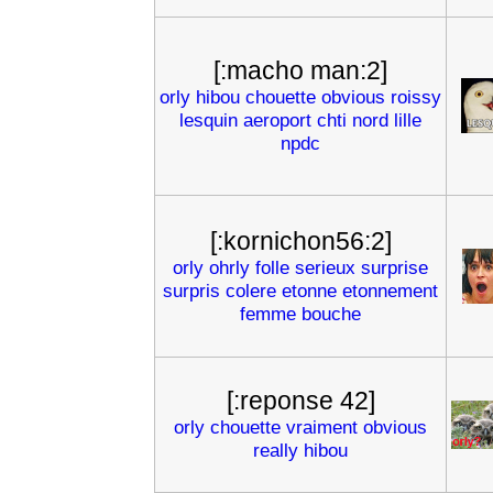
[:macho man:2]
orly
hibou
chouette
obvious
roissy
lesquin
aeroport
chti
nord
lille
npdc
[:kornichon56:2]
orly
ohrly
folle
serieux
surprise
surpris
colere
etonne
etonnement
femme
bouche
[:reponse 42]
orly
chouette
vraiment
obvious
really
hibou