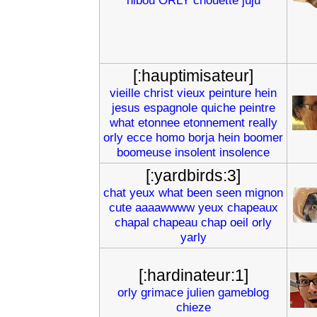
hibou
ORLY
chouette
juju
[:hauptimisateur]
vieille
christ
vieux
peinture
hein
jesus
espagnole
quiche
peintre
what
etonnee
etonnement
really
orly
ecce
homo
borja
hein
boomer
boomeuse
insolent
insolence
[:yardbirds:3]
chat
yeux
what
been
seen
mignon
cute
aaaawwww
yeux
chapeaux
chapal
chapeau
chap
oeil
orly
yarly
[:hardinateur:1]
orly
grimace
julien
gameblog
chieze