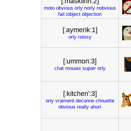
[:masklinn:2]
moto
obvious
orly
norly
nobvious
fail
iobject
objection
[:aymerik:1]
orly
roissy
[:ummon:3]
chat
mouais
supair
orly
[:kitchen':3]
orly
vraiment
deconne
chouette
obvious
really
ahuri