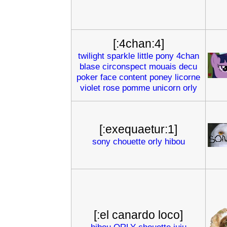
[:4chan:4]
twilight
sparkle
little
pony
4chan
blase
circonspect
mouais
decu
poker
face
content
poney
licorne
violet
rose
pomme
unicorn
orly
[:exequaetur:1]
sony
chouette
orly
hibou
[:el canardo loco]