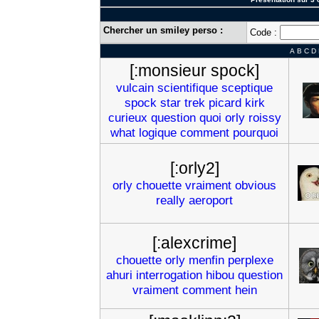
Chercher un smiley perso :
Code :
A
B
C
D
[:monsieur spock]
vulcain
scientifique
sceptique
spock
star
trek
picard
kirk
curieux
question
quoi
orly
roissy
what
logique
comment
pourquoi
[:orly2]
orly
chouette
vraiment
obvious
really
aeroport
[:alexcrime]
chouette
orly
menfin
perplexe
ahuri
interrogation
hibou
question
vraiment
comment
hein