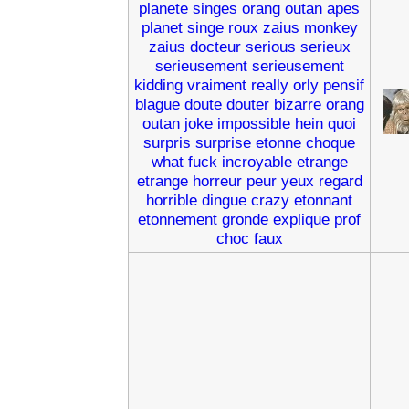
planete
singes
orang
outan
apes
planet
singe
roux
zaius
monkey
zaius
docteur
serious
serieux
serieusement
serieusement
kidding
vraiment
really
orly
pensif
blague
doute
douter
bizarre
orang
outan
joke
impossible
hein
quoi
surpris
surprise
etonne
choque
what
fuck
incroyable
etrange
etrange
horreur
peur
yeux
regard
horrible
dingue
crazy
etonnant
etonnement
gronde
explique
prof
choc
faux