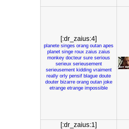
[:dr_zaius:4]
planete
singes
orang
outan
apes
planet
singe
roux
zaius
zaius
monkey
docteur
sure
serious
serieux
serieusement
serieusement
kidding
vraiment
really
orly
pensif
blague
doute
douter
bizarre
orang
outan
joke
etrange
etrange
impossible
[:dr_zaius:1]