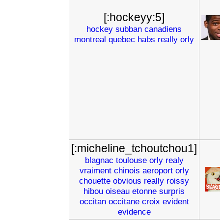
[:hockeyy:5]
hockey
subban
canadiens
montreal
quebec
habs
really
orly
[:micheline_tchoutchou1]
blagnac
toulouse
orly
realy
vraiment
chinois
aeroport
orly
chouette
obvious
really
roissy
hibou
oiseau
etonne
surpris
occitan
occitane
croix
evident
evidence