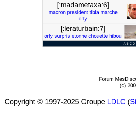
[:madametaxa:6]
macron
president
tibia
marche
orly
[:leraturbain:7]
orly
surpris
etonne
chouette
hibou
A
B
C
D
Forum MesDiscu
(c) 20
Copyright © 1997-2025 Groupe
LDLC
(
S