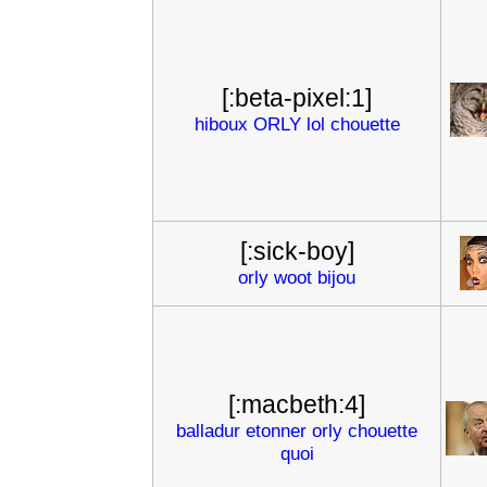
[:beta-pixel:1]
hiboux
ORLY
lol
chouette
[:sick-boy]
orly
woot
bijou
[:macbeth:4]
balladur
etonner
orly
chouette
quoi