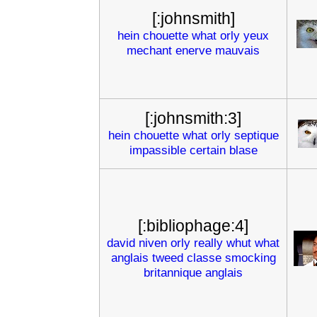
[:johnsmith]
hein
chouette
what
orly
yeux
mechant
enerve
mauvais
[:johnsmith:3]
hein
chouette
what
orly
septique
impassible
certain
blase
[:bibliophage:4]
david
niven
orly
really
whut
what
anglais
tweed
classe
smocking
britannique
anglais