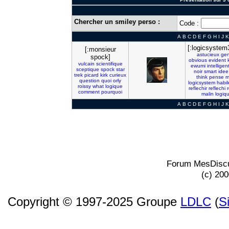
Chercher un smiley perso :
Code :
A
B
C
D
E
F
G
H
I
J
K
[:logicsystem
[:monsieur
astucieux
gen
spock]
obvious
evident
vulcain
scientifique
ewumi
intelligen
sceptique
spock
star
noir
smart
idee
trek
picard
kirk
curieux
think
pense
m
question
quoi
orly
logicsystem
habil
roissy
what
logique
reflechir
reflechi
r
comment
pourquoi
malin
logiq
A
B
C
D
E
F
G
H
I
J
K
Forum MesDiscu
(c) 20
Copyright © 1997-2025 Groupe
LDLC
(
S