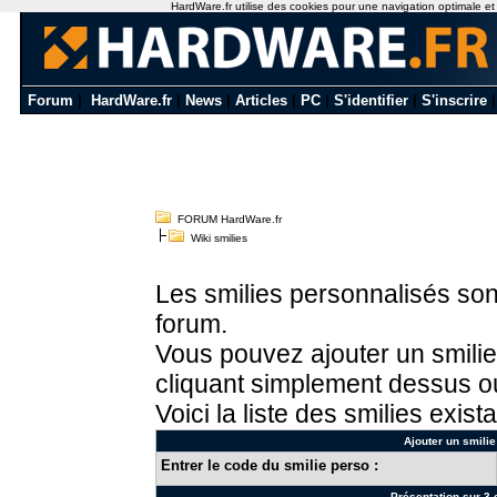
HardWare.fr utilise des cookies pour une navigation optimale et de
Forum
|
HardWare.fr
|
News
|
Articles
|
PC
|
S'identifier
|
S'inscrire
FORUM HardWare.fr
Wiki smilies
Les smilies personnalisés sont
forum.
Vous pouvez ajouter un smilie
cliquant simplement dessus ou
Voici la liste des smilies exista
Ajouter un smilie
Entrer le code du smilie perso :
Présentation sur 3