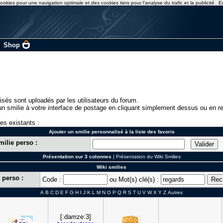
ookies pour une navigation optimale et des cookies tiers pour l'analyse du trafic et la publicité
E
|
Shop
isés sont uploadés par les utilisateurs du forum.
n smilie à votre interface de postage en cliquant simplement dessus ou en re
ies existants :
Ajouter un smilie personnalisé à la liste des favoris
milie perso :
Présentation sur 3 colonnes
|
Présentation du Wiki Smilies
Wiki smilies
 perso :
Code :
ou Mot(s) clé(s) :
A
B
C
D
E
F
G
H
I
J
K
L
M
N
O
P
Q
R
S
T
U
V
W
X
Y
Z
Autres
[:damze:3]