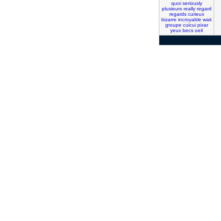
quoi
seriously
plusieurs
really
regard
regards
curieux
bizarre
incroyable
wait
groupe
cuicui
pixar
yeux
becs
oeil