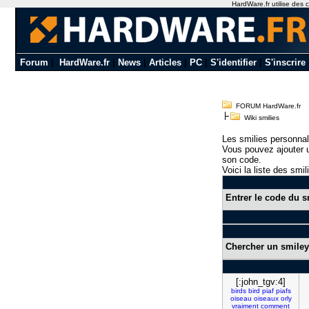
HardWare.fr utilise des c
Forum
|
HardWare.fr
|
News
|
Articles
|
PC
|
S'identifier
|
S'inscrire
FORUM HardWare.fr
Wiki smilies
Les smilies personnal
Vous pouvez ajouter u
son code.
Voici la liste des smil
Entrer le code du s
Chercher un smiley
[:john_tgv:4]
birds
bird
piaf
piafs
oiseau
oiseaux
orly
vraiment
comment