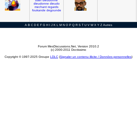
baer
dieudonne
dieudonne
dieudo
mechant
regards
foukande
degounde
A
B
C
D
E
F
G
H
I
J
K
L
M
N
O
P
Q
R
S
T
U
V
W
X
Y
Z
Autres
Forum MesDiscussions.Net
, Version 2010.2
(c) 2000-2011 Doctissimo
Copyright © 1997-2025 Groupe
LDLC
(
Signaler un contenu illicite / Données personnelles
)