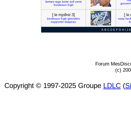
ha
larmes
rage
boire
soif
verre
gouver
bordeaux
fcgb
[:le mjollnir:3]
[:le 
bordeaux
fcgb
girondins
easy
faci
supporter
drapeau
b
A
B
C
D
E
F
G
H
I
J
K
Forum MesDiscu
(c) 20
Copyright © 1997-2025 Groupe
LDLC
(
S