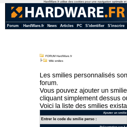
HardWare.fr utilise des cookies pour une navigation optimale et de
Forum
|
HardWare.fr
|
News
|
Articles
|
PC
|
S'identifier
|
S'inscrire
FORUM HardWare.fr
Wiki smilies
Les smilies personnalisés sont
forum.
Vous pouvez ajouter un smilie
cliquant simplement dessus ou
Voici la liste des smilies exista
Ajouter un smilie
Entrer le code du smilie perso :
Présentation sur 3