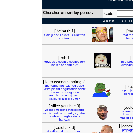
Chercher un smiley perso :
Code :
A
B
C
D
E
F
G
H
I
J
K
[:helmuth:1]
[:b
alain
juppe
bordeaux
lunettes
foot
foo
content
bord
[:rsh:1]
[
obvious
evident
evidence
orly
frog
bor
merignac
bordeaux
girondin
[:lafroussedanstonfrog:2]
grenouille
frog
sadfrog
pepe
[:ke
verre
pinard
degustation
sentir
juppe
j
bordeaux
bourgogne
borde
oenologue
noraj
jaron
savourer
alcool
humer
[:silice youniste:9]
[:colo
vincent
moscato
mastic
radio
zidane
z
monte
carlo
show
rubgy
gaillac
larmes
bordeaux
begles
stade
madrid
bo
francais
[:jeanmi
[:adishatz:3]
propag
zinedine
zidane
zizou
real