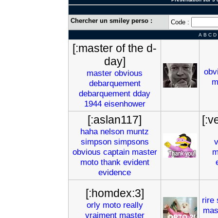
Chercher un smiley perso :
Code :
A
B
C
D
[:master of the d-
day]
obv
master
obvious
m
debarquement
debarquement
dday
1944
eisenhower
[:aslan117]
[:v
haha
nelson
muntz
simpson
simpsons
obvious
captain
master
m
moto
thank
evident
evidence
[:homdex:3]
rire
orly
moto
really
mas
vraiment
master