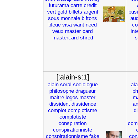
futurama
carte
credit
vert
gold
billets
argent
bus
sous
monnaie
biftons
au
bleue
visa
want
need
co
veux
master
card
int
mastercard
shred
s
[:alain-s:1]
alain
soral
sociologue
ala
philosophe
dragueur
ph
maitre
logos
master
ma
dissident
dissidence
an
complot
complotisme
d
complotiste
conspiration
comp
conspirationniste
conspirationnisme
fake
con