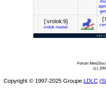
mu
alph
gen
[
[:vrolok:9]
cer
vrolok
master
A
B
C
D
Forum MesDiscu
(c) 20
Copyright © 1997-2025 Groupe
LDLC
(
S