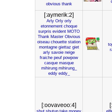
obvious
thank
[:aymerik:2]
Arly
Orly
orly
etonnement
choque
surpris
evident
MOTO
Thank
Master
Obvious
oiseau
chouette
station
to
montagne
giettaz
giet
r
arly
savoie
neige
fraiche
peuf
powpow
casque
masque
mihirung
mihirung_
eddy
eddy_
[:oovaveoo:4]
[
shut
shutup
take
money
elf