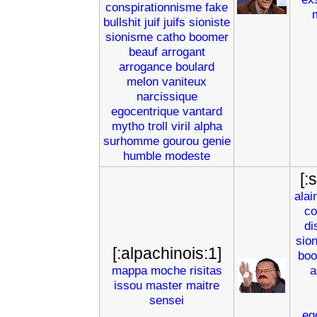
conspirationnisme
fake
bullshit
juif
juifs
sioniste
sionisme
catho
boomer
beauf
arrogant
arrogance
boulard
melon
vaniteux
narcissique
egocentrique
vantard
mytho
troll
viril
alpha
surhomme
gourou
genie
humble
modeste
[:
alai
co
di
sion
[:alpachinois:1]
bo
mappa
moche
risitas
a
issou
master
maitre
sensei
eg