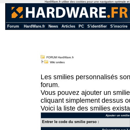
HardWare.fr utilise des cookies pour une navigation optimale et de
Forum
|
HardWare.fr
|
News
|
Articles
|
PC
|
S'identifier
|
S'inscrire
FORUM HardWare.fr
Wiki smilies
Les smilies personnalisés sont
forum.
Vous pouvez ajouter un smilie
cliquant simplement dessus ou
Voici la liste des smilies exista
Ajouter un smilie
Entrer le code du smilie perso :
Présentation sur 3