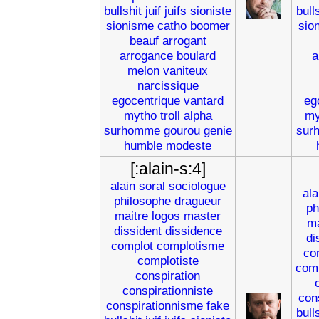
bullshit
juif
juifs
sioniste
bull
sionisme
catho
boomer
sio
beauf
arrogant
arrogance
boulard
a
melon
vaniteux
narcissique
egocentrique
vantard
eg
mytho
troll
alpha
my
surhomme
gourou
genie
sur
humble
modeste
[:alain-s:4]
alain
soral
sociologue
ala
philosophe
dragueur
ph
maitre
logos
master
ma
dissident
dissidence
di
complot
complotisme
co
complotiste
comp
conspiration
conspirationniste
con
conspirationnisme
fake
bull