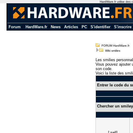
HardWare.fr utilise des c
Forum
|
HardWare.fr
|
News
|
Articles
|
PC
|
S'identifier
|
S'inscrire
FORUM HardWare.fr
Wiki smilies
Les smilies personnal
Vous pouvez ajouter u
son code.
Voici la liste des smil
Entrer le code du s
Chercher un smiley
[:sell]