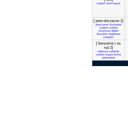
cuistot
chef
toque
[:pere-ducrasse:1]
pere
pere
ducrasse
cuisine
cuistot
inconnus
didier
bourdon
legitimus
campan
[:benzema t es
nul:2]
visiteurs
cuisinier
cuistot
toque
leche
ephemine