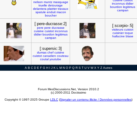
cuisine
cuistot
nelson
muntz
masquage
inconnus
didier
truelle
detourage
bourdon
legitimus
delantera
platrier
travaux
campan
spatule
enduit
macon
boucher
[:pere-ducrasse:2]
[:scorpio-:5]
pere
pere
ducrasse
visiteurs
cuistot
cuisine
cuistot
inconnus
cuisinier
toque
didier
bourdon
legitimus
hallucine
blase
campan
[:supersic:3]
dumas
chef
cuisine
cuistot
canadien
couteau
coutal
youtube
A
B
C
D
E
F
G
H
I
J
K
L
M
N
O
P
Q
R
S
T
U
V
W
X
Y
Z
Autres
Forum MesDiscussions.Net
, Version 2010.2
(c) 2000-2011 Doctissimo
Copyright © 1997-2025 Groupe
LDLC
(
Signaler un contenu illicite / Données personnelles
)