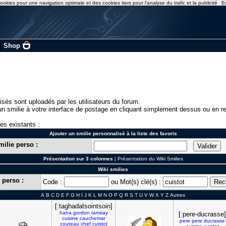
ookies pour une navigation optimale et des cookies tiers pour l'analyse du trafic et la publicité
E
|
Shop
isés sont uploadés par les utilisateurs du forum.
n smilie à votre interface de postage en cliquant simplement dessus ou en re
ies existants :
Ajouter un smilie personnalisé à la liste des favoris
milie perso :
Présentation sur 3 colonnes
|
Présentation du Wiki Smilies
Wiki smilies
 perso :
Code :
ou Mot(s) clé(s) :
A
B
C
D
E
F
G
H
I
J
K
L
M
N
O
P
Q
R
S
T
U
V
W
X
Y
Z
Autres
[:taghadatsointsoin]
haha
gordon
ramsay
[:pere-ducrasse]
cuisine
cauchemar
pere
pere
ducrasse
couteau
chef
cuistot