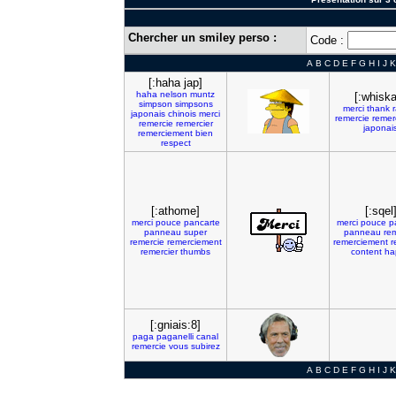
Chercher un smiley perso :
Code :
A
B
C
D
E
F
G
H
I
J
K
[:haha jap]
haha
nelson
muntz
[:whisk
simpson
simpsons
merci
thank
japonais
chinois
merci
remercie
remer
remercie
remercier
japonai
remerciement
bien
respect
[:athome]
[:sqel
merci
pouce
pancarte
merci
pouce
p
panneau
super
panneau
re
remercie
remerciement
remerciement
r
remercier
thumbs
content
ha
[:gniais:8]
paga
paganelli
canal
remercie
vous
subirez
A
B
C
D
E
F
G
H
I
J
K