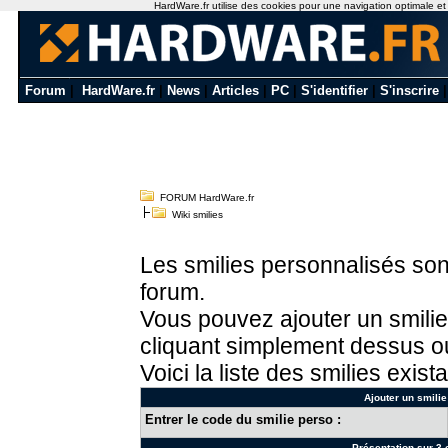
HardWare.fr utilise des cookies pour une navigation optimale et de
Forum
|
HardWare.fr
|
News
|
Articles
|
PC
|
S'identifier
|
S'inscrire
FORUM HardWare.fr
Wiki smilies
Les smilies personnalisés sont
forum.
Vous pouvez ajouter un smilie
cliquant simplement dessus ou
Voici la liste des smilies exista
Ajouter un smilie
Entrer le code du smilie perso :
Présentation sur 3