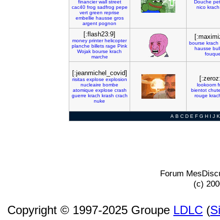
financier
wall
street
Douche
pet
cac40
frog
sadfrog
pepe
nico
krach
vert
green
reprise
embellie
hausse
gros
argent
pognon
[:flash23:9]
[:maximi
money
printer
helicopter
bourse
krach
planche
billets
rage
Pink
hausse
bul
Wojak
bourse
krach
fouque
marche
[:jeanmichel_covid]
[:zeroz
risitas
explose
explosion
nucleaire
bombe
lookoom
f
atomique
explose
crash
bientot
chut
guerre
krach
krash
crach
rouge
krac
nuke
A
B
C
D
E
F
G
H
I
J
K
Forum MesDiscu
(c) 20
Copyright © 1997-2025 Groupe
LDLC
(
S