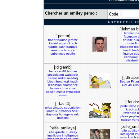
Chercher un smiley perso :
Code :
A
B
C
D
E
F
G
H
I
J
K
[:lehman b
lehman
br
[:pastor]
facepalm
trader
bourse
jerome
defaite
rui
kerviel
argent
krach
honte
fi
fraude
cash
banque
elizabeth
ros
arnaque
finance
krach
trade
subprimes
oseille
finance
sub
economie
elizabeth
[:digiamb]
haha
cac40
bourse
speculation
wallstreet
[:jdh app
baisse
nikkei
nasdaq
bloomberg
krak
krach
Bourse
Finan
recession
croissance
CAC40
Cris
baisse
chute
crise
nelson
muntz
immobilier
immo
[:feudor
[:-tac-:1]
pede
immo
i
rolex
vintage
speculation
krach
ac
krach
submariner
5513
revendre
b
daytona
horlogerie
rolo
plaza
payda
datejust
maison
vend
[:elfe_smi
[:elfe_smileys]
elfe
qualite
elfe
qualite
qualitay
intelligent
int
intelligent
intelligence
immo
krach
e
immo
krach
ecole
inge