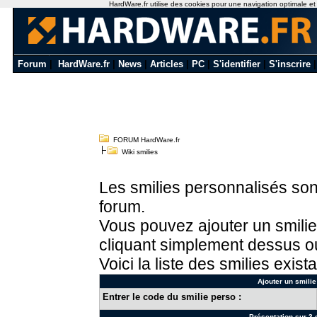
HardWare.fr utilise des cookies pour une navigation optimale et de
Forum
|
HardWare.fr
|
News
|
Articles
|
PC
|
S'identifier
|
S'inscrire
FORUM HardWare.fr
Wiki smilies
Les smilies personnalisés sont
forum.
Vous pouvez ajouter un smilie
cliquant simplement dessus ou
Voici la liste des smilies exista
Ajouter un smilie
Entrer le code du smilie perso :
Présentation sur 3