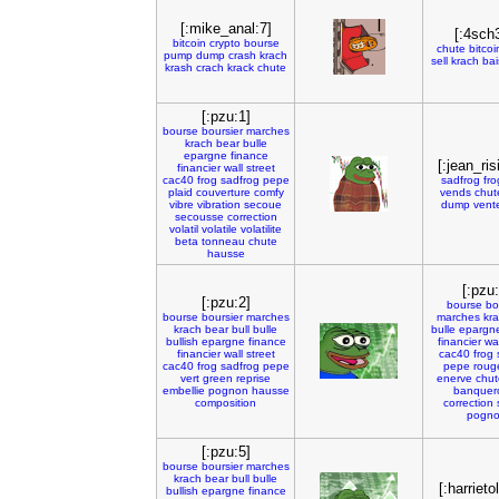
[:mike_anal:7]
[:4sch
bitcoin
crypto
bourse
chute
bitcoi
pump
dump
crash
krach
sell
krach
bai
krash
crach
krack
chute
[:pzu:1]
bourse
boursier
marches
krach
bear
bulle
epargne
finance
[:jean_ris
financier
wall
street
cac40
frog
sadfrog
pepe
sadfrog
fro
plaid
couverture
comfy
vends
chut
vibre
vibration
secoue
dump
vent
secousse
correction
volatil
volatile
volatilite
beta
tonneau
chute
hausse
[:pzu:
[:pzu:2]
bourse
bo
bourse
boursier
marches
marches
kr
krach
bear
bull
bulle
bulle
epargn
bullish
epargne
finance
financier
wal
financier
wall
street
cac40
frog
cac40
frog
sadfrog
pepe
pepe
roug
vert
green
reprise
enerve
chut
embellie
pognon
hausse
banquer
composition
correction
pogn
[:pzu:5]
bourse
boursier
marches
krach
bear
bull
bulle
[:harrieto
bullish
epargne
finance