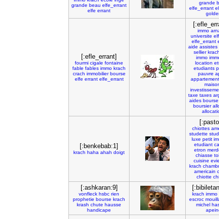
grande
grande
beau
elfe_errant
elfe_errant
e
elfe
errant
golde
[:efle_err
immo
arn
universite
el
elfe_errant
aide
assistes
sellier
krac
[:efle_errant]
immo
immo
fourmi
cigale
fontaine
location
et
fable
fables
immo
krach
etudiants
p
crach
immobilier
bourse
pauvre
a
elfe
errant
elfe_errant
appartemen
maiso
investisseme
taxe
taxes
ar
aides
bourse
boursier
al
allocat
[:pasto
chiottes
ame
studette
stud
luxe
petit
im
etudiant
ca
[:benkebab:1]
etron
merd
krach
haha
ahah
doigt
chiasse
to
cuisine
evi
krach
chamb
americain
chiotte
ch
[:ashkaran:9]
[:bibileta
vonfleck
hsbc
rien
krach
immo
prophetie
bourse
krach
escroc
mouill
krash
chute
hausse
michel
ha
handicape
apein