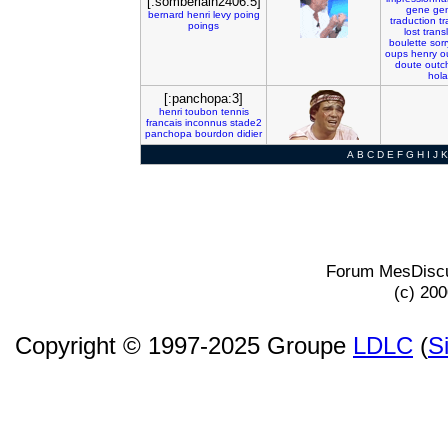
[:somberlain2406:5]
gene
ge
bernard
henri
levy
poing
traduction
tr
poings
lost
trans
boulette
sorr
oups
henry
o
doute
outc
hola
[:panchopa:3]
henri
toubon
tennis
francais
inconnus
stade2
panchopa
bourdon
didier
A
B
C
D
E
F
G
H
I
J
K
Forum MesDiscu
(c) 20
Copyright © 1997-2025 Groupe
LDLC
(
S