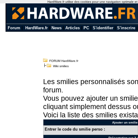
HardWare.fr utilise des cookies pour une navigation optimale et de
Forum
|
HardWare.fr
|
News
|
Articles
|
PC
|
S'identifier
|
S'inscrire
FORUM HardWare.fr
Wiki smilies
Les smilies personnalisés sont
forum.
Vous pouvez ajouter un smilie
cliquant simplement dessus ou
Voici la liste des smilies exista
Ajouter un smilie
Entrer le code du smilie perso :
Présentation sur 3