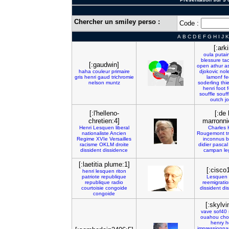
Chercher un smiley perso :
Code :
A
B
C
D
E
F
G
H
I
J
K
[:arki
oula
putai
blessure
tac
[:gaudwin]
open
athur
a
haha
couleur
primaire
djokovic
nol
gris
henri
gaud
trichromie
lamonf
fe
nelson
muntz
soderling
thie
henri
foot
souffle
souff
outch
j
[:l'helleno-
[:de 
chretien:4]
marronni
Henri
Lesquen
liberal
Charles
nationaliste
Ancien
Rougemont
t
Regime
XVIe
Versailles
inconnus
b
racisme
OKLM
droite
didier
pascal
dissident
dissidence
campan
le
[:laetitia plume:1]
[:cisco
henri
lesquen
riton
patriote
republique
Lesquen
republique
radio
reemigrati
courtoisie
congoide
dissident
di
congoide
[:skylvi
vave
sof40
ouahou
cho
henry
h
impressionna