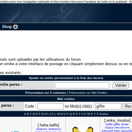
ookies pour une navigation optimale et des cookies tiers pour l'analyse du trafic et la publicité
E
|
Shop
isés sont uploadés par les utilisateurs du forum.
n smilie à votre interface de postage en cliquant simplement dessus ou en re
ies existants :
Ajouter un smilie personnalisé à la liste des favoris
milie perso :
Présentation sur 3 colonnes
|
Présentation du Wiki Smilies
Wiki smilies
 perso :
Code :
ou Mot(s) clé(s) :
A
B
C
D
E
F
G
H
I
J
K
L
M
N
O
P
Q
R
S
T
U
V
W
X
Y
Z
Autres
[:erika_moulox]
baffe
giffle
droite
[:haha baffe]
claque
dieudonne
simpson
simpsons
edouard
baer
saoumf