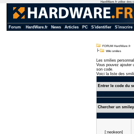
HardWare.fr utilise des c
Forum
|
HardWare.fr
|
News
|
Articles
|
PC
|
S'identifier
|
S'inscrire
FORUM HardWare.fr
Wiki smilies
Les smilies personnal
Vous pouvez ajouter u
son code.
Voici la liste des smil
Entrer le code du s
Chercher un smiley
[:neokeon]