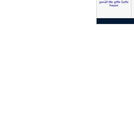
gsnalf
fille
giffle
baffe
frappe