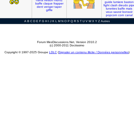
haha
nelson
muntz
guide
lumiere
baston
baffe
claque
frapper
fight
clash
dieudo
pip
dent
venger
taper
lunettes
baffe
mais
giffle
veux
savoir
bonsoir
popcorn
corn
canal
A
B
C
D
E
F
G
H
I
J
K
L
M
N
O
P
Q
R
S
T
U
V
W
X
Y
Z
Autres
Forum MesDiscussions.Net
, Version 2010.2
(c) 2000-2011 Doctissimo
Copyright © 1997-2025 Groupe
LDLC
(
Signaler un contenu illicite / Données personnelles
)