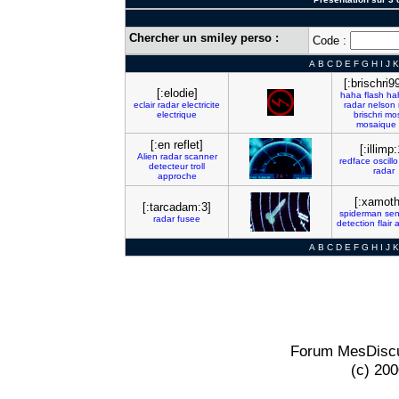
Chercher un smiley perso :
Code :
A
B
C
D
E
F
G
H
I
J
K
[:brischri9
[:elodie]
haha
flash
ha
eclair
radar
electricite
radar
nelson
electrique
brischri
mos
mosaique
[:en reflet]
[:illimp:
Alien
radar
scanner
redface
oscillo
detecteur
troll
radar
approche
[:xamoth
[:tarcadam:3]
spiderman
sen
radar
fusee
detection
flair
a
A
B
C
D
E
F
G
H
I
J
K
Forum MesDiscu
(c) 20