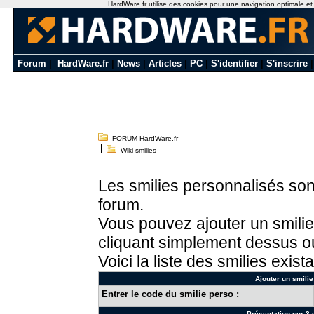
HardWare.fr utilise des cookies pour une navigation optimale et de
Forum
|
HardWare.fr
|
News
|
Articles
|
PC
|
S'identifier
|
S'inscrire
FORUM HardWare.fr
Wiki smilies
Les smilies personnalisés sont
forum.
Vous pouvez ajouter un smilie
cliquant simplement dessus ou
Voici la liste des smilies exista
Ajouter un smilie
Entrer le code du smilie perso :
Présentation sur 3