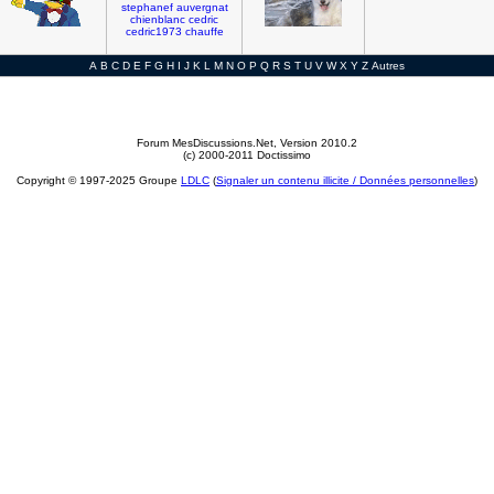
stephanef
auvergnat
chienblanc
cedric
cedric1973
chauffe
A
B
C
D
E
F
G
H
I
J
K
L
M
N
O
P
Q
R
S
T
U
V
W
X
Y
Z
Autres
Forum MesDiscussions.Net
, Version 2010.2
(c) 2000-2011 Doctissimo
Copyright © 1997-2025 Groupe
LDLC
(
Signaler un contenu illicite / Données personnelles
)