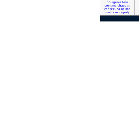
bourgeois
bleu
costume
chapeau
cedric1973
nelson
muntz
monopoly