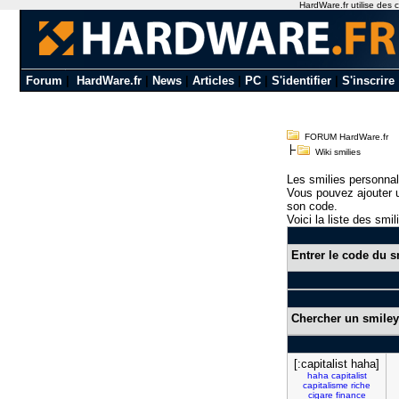
HardWare.fr utilise des c
Forum
|
HardWare.fr
|
News
|
Articles
|
PC
|
S'identifier
|
S'inscrire
FORUM HardWare.fr
Wiki smilies
Les smilies personnal
Vous pouvez ajouter u
son code.
Voici la liste des smil
Entrer le code du s
Chercher un smiley
[:capitalist haha]
haha
capitalist
capitalisme
riche
cigare
finance