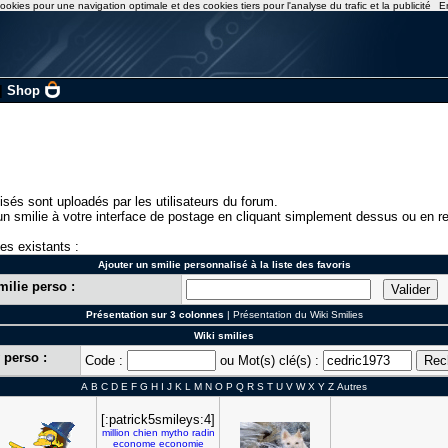
ookies pour une navigation optimale et des cookies tiers pour l'analyse du trafic et la publicité
E
|
Shop
isés sont uploadés par les utilisateurs du forum.
n smilie à votre interface de postage en cliquant simplement dessus ou en re
ies existants :
Ajouter un smilie personnalisé à la liste des favoris
milie perso :
Présentation sur 3 colonnes
|
Présentation du Wiki Smilies
Wiki smilies
 perso :
Code :
ou Mot(s) clé(s) :
A
B
C
D
E
F
G
H
I
J
K
L
M
N
O
P
Q
R
S
T
U
V
W
X
Y
Z
Autres
[:patrick5smileys:4]
million
chien
mytho
radin
econome
economie