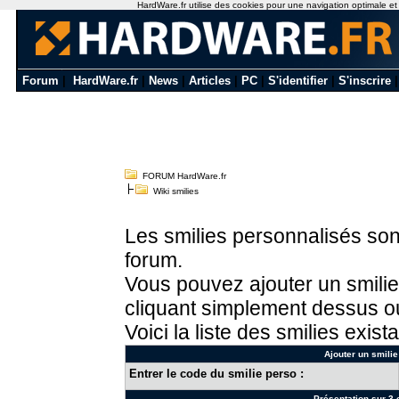
HardWare.fr utilise des cookies pour une navigation optimale et de
Forum
|
HardWare.fr
|
News
|
Articles
|
PC
|
S'identifier
|
S'inscrire
FORUM HardWare.fr
Wiki smilies
Les smilies personnalisés sont
forum.
Vous pouvez ajouter un smilie
cliquant simplement dessus ou
Voici la liste des smilies exista
Ajouter un smilie
Entrer le code du smilie perso :
Présentation sur 3