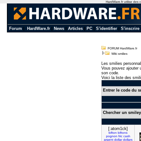
HardWare.fr utilise des c
Forum
|
HardWare.fr
|
News
|
Articles
|
PC
|
S'identifier
|
S'inscrire
FORUM HardWare.fr
Wiki smilies
Les smilies personnal
Vous pouvez ajouter u
son code.
Voici la liste des smil
Entrer le code du s
Chercher un smiley
[:atom1ck]
bifton
biftons
pognon
fric
cash
argent
dollar
dollars