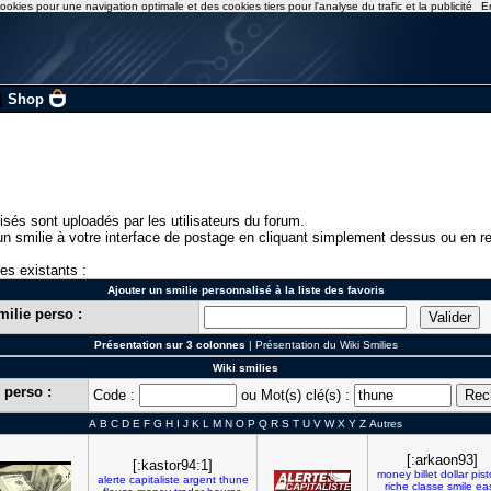
ookies pour une navigation optimale et des cookies tiers pour l'analyse du trafic et la publicité
E
|
Shop
isés sont uploadés par les utilisateurs du forum.
n smilie à votre interface de postage en cliquant simplement dessus ou en re
ies existants :
Ajouter un smilie personnalisé à la liste des favoris
milie perso :
Présentation sur 3 colonnes
|
Présentation du Wiki Smilies
Wiki smilies
 perso :
Code :
ou Mot(s) clé(s) :
A
B
C
D
E
F
G
H
I
J
K
L
M
N
O
P
Q
R
S
T
U
V
W
X
Y
Z
Autres
[:arkaon93]
[:kastor94:1]
money
billet
dollar
pist
alerte
capitaliste
argent
thune
riche
classe
smile
ea