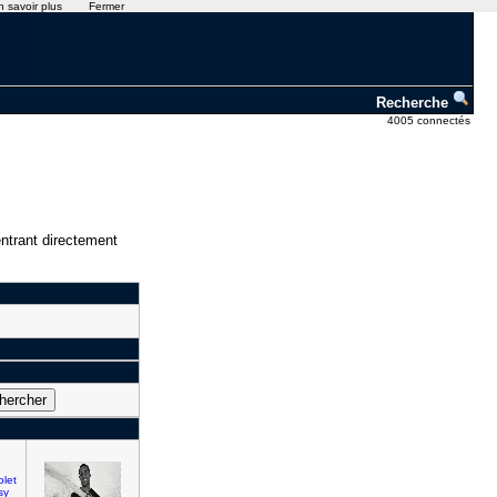
n savoir plus
Fermer
Recherche
4005 connectés
ntrant directement
olet
sy