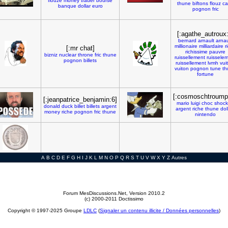
flouze
money
trader
bourse
thune
biftons
flouz
ca
banque
dollar
euro
pognon
fric
[:agathe_autroux:
bernard
arnault
arna
millionaire
milliardaire
r
[:mr chat]
richissime
pauvre
bizniz
nuclear
throne
fric
thune
ruissellement
ruissele
pognon
billets
ruissellement
lvmh
vui
vuiton
pognon
tune
th
fortune
[:cosmoschtroumpf
[:jeanpatrice_benjamin:6]
mario
luigi
choc
shoc
donald
duck
billet
billets
argent
argent
riche
thune
dol
money
riche
pognon
fric
thune
nintendo
A
B
C
D
E
F
G
H
I
J
K
L
M
N
O
P
Q
R
S
T
U
V
W
X
Y
Z
Autres
Forum MesDiscussions.Net
, Version 2010.2
(c) 2000-2011 Doctissimo
Copyright © 1997-2025 Groupe
LDLC
(
Signaler un contenu illicite / Données personnelles
)