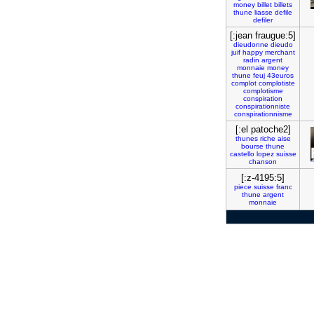
money
billet
billets
thune
liasse
defile
defiler
[:jean fraugue:5]
dieudonne
dieudo
juif
happy
merchant
radin
argent
monnaie
money
thune
feuj
43euros
complot
complotiste
complotisme
conspiration
conspirationniste
conspirationnisme
[:el patoche2]
thunes
riche
aise
bourse
thune
castello
lopez
suisse
chanson
[:z-4195:5]
piece
suisse
franc
thune
argent
monnaie