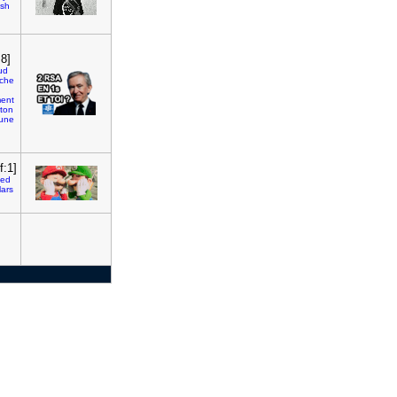
sh
8]
ud
iche
ment
tton
une
:1]
ked
lars