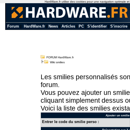
HardWare.fr utilise des cookies pour une navigation optimale et de
Forum
|
HardWare.fr
|
News
|
Articles
|
PC
|
S'identifier
|
S'inscrire
FORUM HardWare.fr
Wiki smilies
Les smilies personnalisés sont
forum.
Vous pouvez ajouter un smilie
cliquant simplement dessus ou
Voici la liste des smilies exista
Ajouter un smilie
Entrer le code du smilie perso :
Présentation sur 3