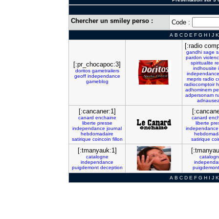
Chercher un smiley perso :
Code :
A
B
C
D
E
F
G
H
I
J
K
[:radio comp
gandhi
sage
s
pardon
violen
spiritualite
re
[:pr_chocapoc:3]
indhousite
doritos
gametrailers
independanc
geoff
independance
mepris
radio
c
gameblog
radiocomptoir
h
adhominem
pe
adpersonam
n
adnause
[:cancaner:1]
[:cancane
canard
enchaine
canard
ench
liberte
presse
liberte
pre
independance
journal
independance
hebdomadaire
hebdomada
satirique
coincoin
fillon
satirique
coi
[:tmanyauk:1]
[:tmanyau
catalogne
catalog
independance
independa
puigdemont
deception
puigdemon
A
B
C
D
E
F
G
H
I
J
K