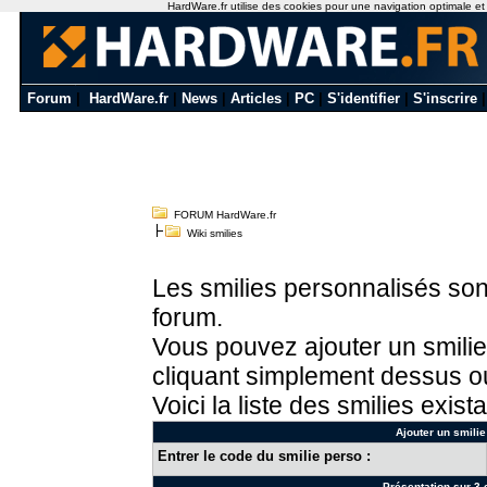
HardWare.fr utilise des cookies pour une navigation optimale et de
Forum
|
HardWare.fr
|
News
|
Articles
|
PC
|
S'identifier
|
S'inscrire
FORUM HardWare.fr
Wiki smilies
Les smilies personnalisés sont
forum.
Vous pouvez ajouter un smilie
cliquant simplement dessus ou
Voici la liste des smilies exista
Ajouter un smilie
Entrer le code du smilie perso :
Présentation sur 3