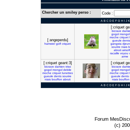
Chercher un smiley perso :
Code :
A
B
C
D
E
F
G
H
I
J
K
[:criquet ge
bicrave
dami
gogol
mongol
moche
criquet
[:angeperdu]
gueule
dents
hamster
golf
criquet
gangsta
djeun
sourire
niais
b
abruti
airsof
racaille
voyou
arme
[:criquet geant:3]
[:criquet ge
bicrave
damien
triso
bicrave
dami
gogol
mongol
debile
gogol
mongol
moche
criquet
lunettes
moche
criquet
gueule
dents
sourire
gueule
dents
niais
bouffon
abruti
niais
bouffon
A
B
C
D
E
F
G
H
I
J
K
Forum MesDiscu
(c) 20