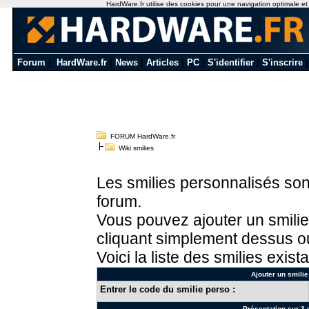
HardWare.fr utilise des cookies pour une navigation optimale et de
Forum
|
HardWare.fr
|
News
|
Articles
|
PC
|
S'identifier
|
S'inscrire
FORUM HardWare.fr
Wiki smilies
Les smilies personnalisés sont
forum.
Vous pouvez ajouter un smilie
cliquant simplement dessus ou
Voici la liste des smilies exista
Ajouter un smilie
Entrer le code du smilie perso :
Présentation sur 3