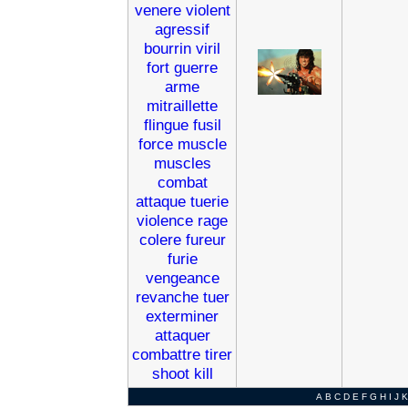
venere
violent
agressif
bourrin
viril
fort
guerre
arme
mitraillette
flingue
fusil
force
muscle
muscles
combat
attaque
tuerie
violence
rage
colere
fureur
furie
vengeance
revanche
tuer
exterminer
attaquer
combattre
tirer
shoot
kill
A
B
C
D
E
F
G
H
I
J
K