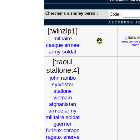
Chercher un smiley perso :
Code :
A
B
C
D
E
F
G
H
I
J
K
[:winzip1]
[:haralp
militaire
army
armee
casque
armee
chien
army
soldat
[:raoul
stallone:4]
john
rambo
sylvester
stallone
vietnam
afghanistan
armee
army
militaire
soldat
guerrier
furieux
enrage
rageux
enerve