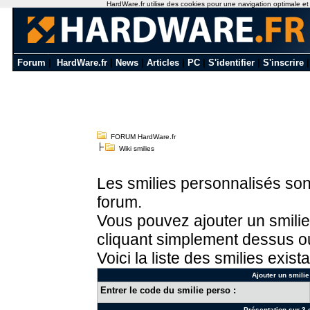
HardWare.fr utilise des cookies pour une navigation optimale et de
Forum
|
HardWare.fr
|
News
|
Articles
|
PC
|
S'identifier
|
S'inscrire
FORUM HardWare.fr
Wiki smilies
Les smilies personnalisés sont
forum.
Vous pouvez ajouter un smilie
cliquant simplement dessus ou
Voici la liste des smilies exista
Ajouter un smilie
Entrer le code du smilie perso :
Présentation sur 3