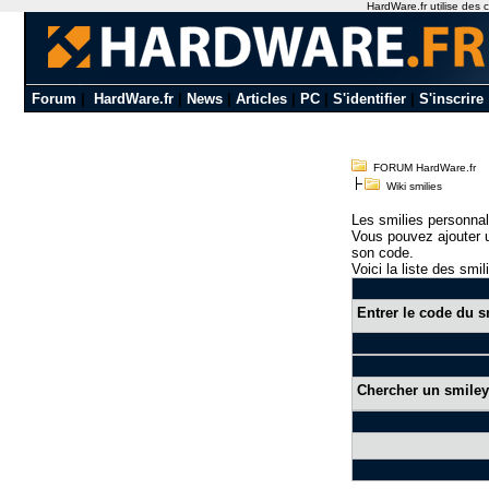
HardWare.fr utilise des c
Forum
|
HardWare.fr
|
News
|
Articles
|
PC
|
S'identifier
|
S'inscrire
FORUM HardWare.fr
Wiki smilies
Les smilies personnal
Vous pouvez ajouter u
son code.
Voici la liste des smil
Entrer le code du s
Chercher un smiley