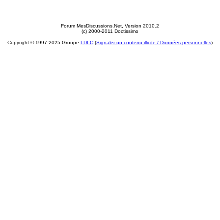
Forum MesDiscussions.Net
, Version 2010.2
(c) 2000-2011 Doctissimo
Copyright © 1997-2025 Groupe
LDLC
(
Signaler un contenu illicite / Données personnelles
)