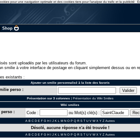
ookies pour une navigation optimale et des cookies tiers pour l'analyse du trafic et la publicité
E
|
Shop
isés sont uploadés par les utilisateurs du forum.
n smilie à votre interface de postage en cliquant simplement dessus ou en re
ies existants :
Ajouter un smilie personnalisé à la liste des favoris
milie perso :
Présentation sur 3 colonnes
|
Présentation du Wiki Smilies
Wiki smilies
 perso :
Code :
ou Mot(s) clé(s) :
A
B
C
D
E
F
G
H
I
J
K
L
M
N
O
P
Q
R
S
T
U
V
W
X
Y
Z
Autres
Désolé, aucune réponse n'a été trouvée !
A
B
C
D
E
F
G
H
I
J
K
L
M
N
O
P
Q
R
S
T
U
V
W
X
Y
Z
Autres