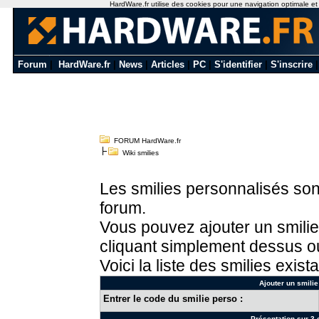
HardWare.fr utilise des cookies pour une navigation optimale et de
Forum
|
HardWare.fr
|
News
|
Articles
|
PC
|
S'identifier
|
S'inscrire
FORUM HardWare.fr
Wiki smilies
Les smilies personnalisés sont
forum.
Vous pouvez ajouter un smilie
cliquant simplement dessus ou
Voici la liste des smilies exista
Ajouter un smilie
Entrer le code du smilie perso :
Présentation sur 3