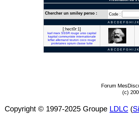
Chercher un smiley perso :
Code :
A
B
C
D
E
F
G
H
I
J
K
[:hect0r:1]
karl
marx
SSSR
rouge
urss
capital
kapital
communiste
internationale
leflat
allemand
teuton
coco
rouge
proletaires
opium
classe
lutte
A
B
C
D
E
F
G
H
I
J
K
Forum MesDiscu
(c) 20
Copyright © 1997-2025 Groupe
LDLC
(
S