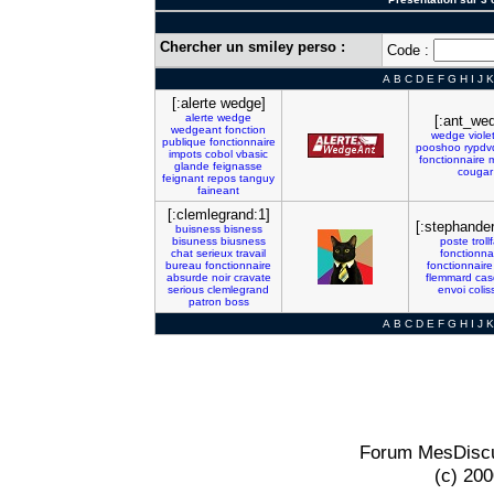
Chercher un smiley perso :
Code :
A
B
C
D
E
F
G
H
I
J
K
[:alerte wedge]
alerte
wedge
[:ant_we
wedgeant
fonction
wedge
viole
publique
fonctionnaire
pooshoo
rypdv
impots
cobol
vbasic
fonctionnaire
glande
feignasse
cougar
feignant
repos
tanguy
faineant
[:clemlegrand:1]
[:stephander
buisness
bisness
bisuness
biusness
poste
troll
chat
serieux
travail
fonctionna
bureau
fonctionnaire
fonctionnaire
absurde
noir
cravate
flemmard
cas
serious
clemlegrand
envoi
colis
patron
boss
A
B
C
D
E
F
G
H
I
J
K
Forum MesDiscu
(c) 20