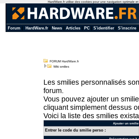
HardWare.fr utilise des cookies pour une navigation optimale et de
Forum
|
HardWare.fr
|
News
|
Articles
|
PC
|
S'identifier
|
S'inscrire
FORUM HardWare.fr
Wiki smilies
Les smilies personnalisés sont
forum.
Vous pouvez ajouter un smilie
cliquant simplement dessus ou
Voici la liste des smilies exista
Ajouter un smilie
Entrer le code du smilie perso :
Présentation sur 3