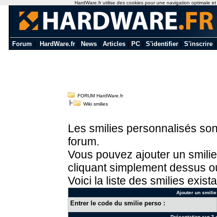
HardWare.fr utilise des cookies pour une navigation optimale et de
Forum
|
HardWare.fr
|
News
|
Articles
|
PC
|
S'identifier
|
S'inscrire
FORUM HardWare.fr
Wiki smilies
Les smilies personnalisés sont
forum.
Vous pouvez ajouter un smilie
cliquant simplement dessus ou
Voici la liste des smilies exista
Ajouter un smilie
Entrer le code du smilie perso :
Présentation sur 3