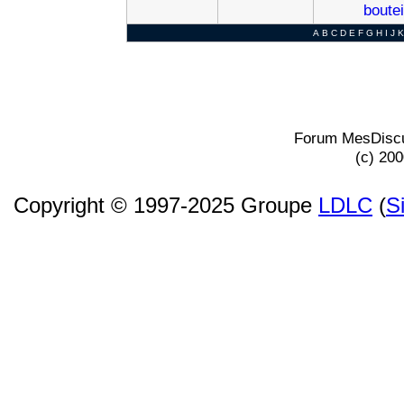
boutei
A
B
C
D
E
F
G
H
I
J
K
Forum MesDiscu
(c) 20
Copyright © 1997-2025 Groupe
LDLC
(
S