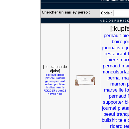
Chercher un smiley perso :
Code :
A
B
C
D
E
F
G
H
I
J
K
[:kupfe
pernault
bie
boire
jo
journaliste
j
restaurant
biere
marr
pernaud
ma
[:le plateau de
djoko]
monculsurl
djokovic
djoko
pernal
mar
plateau
roland
garros
perdant
marron
p
echec
poulidor
finaliste
tennis
marseille
fo
RG2015
peon22
novak
nole
pernaud
supporter
bi
journal
plate
beauf
tranqu
bullshit
tele
ricard
te