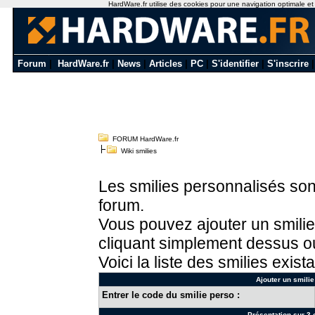
HardWare.fr utilise des cookies pour une navigation optimale et de
Forum
|
HardWare.fr
|
News
|
Articles
|
PC
|
S'identifier
|
S'inscrire
FORUM HardWare.fr
Wiki smilies
Les smilies personnalisés sont
forum.
Vous pouvez ajouter un smilie
cliquant simplement dessus ou
Voici la liste des smilies exista
Ajouter un smilie
Entrer le code du smilie perso :
Présentation sur 3