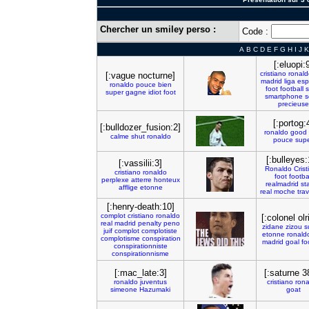
Chercher un smiley perso :
Code :
A
B
C
D
E
F
G
H
I
J
K
[:eluopi:
cristiano
ronald
[:vague nocturne]
madrid
liga
es
ronaldo
pouce
bien
foot
football
super
gagne
idiot
foot
smartphone
s
precieuse
[:portog:
[:bulldozer_fusion:2]
ronaldo
good
calme
shut
ronaldo
pouce
sup
[:bulleyes:
[:vassilii:3]
Ronaldo
Cris
cristiano
ronaldo
foot
footba
perplexe
atterre
honteux
realmadrid
st
afflige
etonne
real
moche
trav
[:henry-death:10]
complot
cristiano
ronaldo
[:colonel olr
real
madrid
penalty
peno
zidane
zizou
s
juif
complot
complotiste
etonne
ronald
complotisme
conspiration
madrid
goal
fo
conspirationniste
conspirationnisme
[:mac_late:3]
[:saturne 3
ronaldo
juventus
cristiano
rona
simeone
Hazumaki
goat