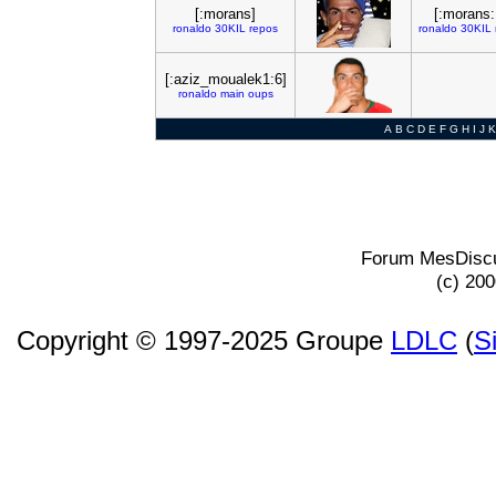
[:morans]
[:morans:
ronaldo
30KIL
repos
ronaldo
30KIL
[:aziz_moualek1:6]
ronaldo
main
oups
A
B
C
D
E
F
G
H
I
J
K
Forum MesDiscu
(c) 20
Copyright © 1997-2025 Groupe
LDLC
(
S