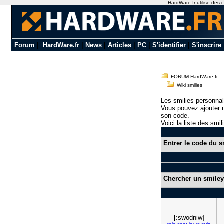
HardWare.fr utilise des c
Forum
|
HardWare.fr
|
News
|
Articles
|
PC
|
S'identifier
|
S'inscrire
FORUM HardWare.fr
Wiki smilies
Les smilies personnal
Vous pouvez ajouter u
son code.
Voici la liste des smil
Entrer le code du s
Chercher un smiley
[:swodniw]