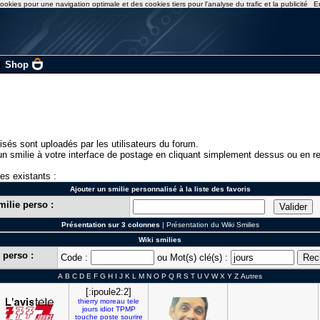
ookies pour une navigation optimale et des cookies tiers pour l'analyse du trafic et la publicité
E
|
Shop
isés sont uploadés par les utilisateurs du forum.
n smilie à votre interface de postage en cliquant simplement dessus ou en re
ies existants :
Ajouter un smilie personnalisé à la liste des favoris
milie perso :
Présentation sur 3 colonnes
|
Présentation du Wiki Smilies
Wiki smilies
 perso :
Code :
ou Mot(s) clé(s) :
A
B
C
D
E
F
G
H
I
J
K
L
M
N
O
P
Q
R
S
T
U
V
W
X
Y
Z
Autres
[:ipoule2:2]
thierry
moreau
tele
jours
idiot
TPMP
touche
poste
sourire