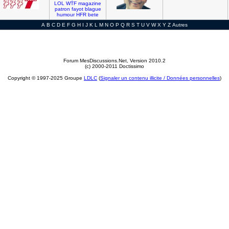
LOL
WTF
magazine
patron
fayot
blague
humour
HFR
bete
A
B
C
D
E
F
G
H
I
J
K
L
M
N
O
P
Q
R
S
T
U
V
W
X
Y
Z
Autres
Forum MesDiscussions.Net
, Version 2010.2
(c) 2000-2011 Doctissimo
Copyright © 1997-2025 Groupe
LDLC
(
Signaler un contenu illicite / Données personnelles
)