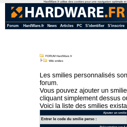
HardWare.fr utilise des cookies pour une navigation optimale et de
Forum
|
HardWare.fr
|
News
|
Articles
|
PC
|
S'identifier
|
S'inscrire
FORUM HardWare.fr
Wiki smilies
Les smilies personnalisés sont
forum.
Vous pouvez ajouter un smilie
cliquant simplement dessus ou
Voici la liste des smilies exista
Ajouter un smilie
Entrer le code du smilie perso :
Présentation sur 3