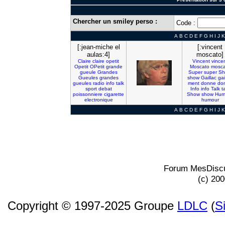
Chercher un smiley perso :
Code :
A
B
C
D
E
F
G
H
I
J
K
[:jean-miche el
[:vincent
aulas:4]
moscato]
Claire
claire
opetit
Vincent
vince
Opetit
OPetit
grande
Moscato
mosca
gueule
Grandes
Super
super
Sh
Gueules
grandes
show
Gaillac
gai
gueules
radio
info
talk
ment
donne
do
sport
debat
Info
info
Talk
t
poissonniere
cigarette
Show
show
Hum
electronique
humour
A
B
C
D
E
F
G
H
I
J
K
Forum MesDiscu
(c) 20
Copyright © 1997-2025 Groupe
LDLC
(
S