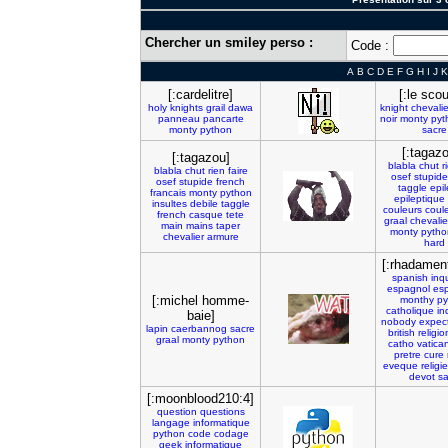
Chercher un smiley perso :
Code :
A
B
C
D
E
F
G
H
I
J
K
[:cardelitre]
[:le sco
holy
knights
grail
dawa
knight
chevalie
panneau
pancarte
noir
monty
pyt
monty
python
sacre
[:tagaz
[:tagazou]
blabla
chut
r
blabla
chut
rien
faire
osef
stupide
osef
stupide
french
taggle
epi
francais
monty
python
epileptique
insultes
debile
taggle
couleurs
coul
french
casque
tete
graal
chevalie
main
mains
taper
monty
pytho
chevalier
armure
hard
[:rhadamen
spanish
inqu
espagnol
es
[:michel homme-
monthy
py
catholique
in
baie]
nobody
expec
lapin
caerbannog
sacre
british
religio
graal
monty
python
catho
vatica
pretre
cure
eveque
religi
devot
sa
[:moonblood210:4]
question
questions
langage
informatique
python
code
codage
geek
informatique