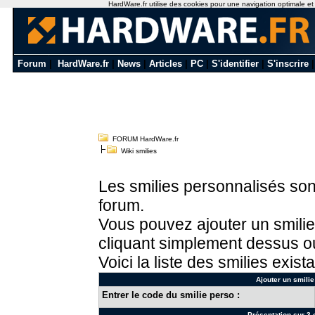
HardWare.fr utilise des cookies pour une navigation optimale et de
Forum
|
HardWare.fr
|
News
|
Articles
|
PC
|
S'identifier
|
S'inscrire
FORUM HardWare.fr
Wiki smilies
Les smilies personnalisés sont
forum.
Vous pouvez ajouter un smilie
cliquant simplement dessus ou
Voici la liste des smilies exista
Ajouter un smilie
Entrer le code du smilie perso :
Présentation sur 3