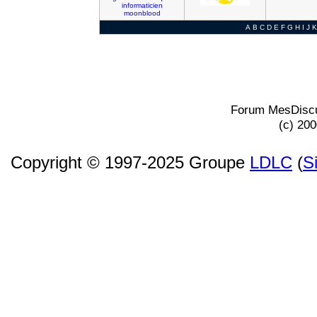
informaticien
moonblood
A
B
C
D
E
F
G
H
I
J
K
Forum MesDiscu
(c) 20
Copyright © 1997-2025 Groupe
LDLC
(
S