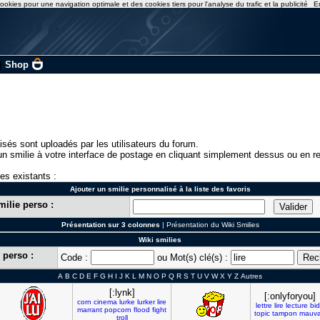
ookies pour une navigation optimale et des cookies tiers pour l'analyse du trafic et la publicité
E
|
Shop
isés sont uploadés par les utilisateurs du forum.
n smilie à votre interface de postage en cliquant simplement dessus ou en re
ies existants :
Ajouter un smilie personnalisé à la liste des favoris
milie perso :
Présentation sur 3 colonnes
|
Présentation du Wiki Smilies
Wiki smilies
 perso :
Code :
ou Mot(s) clé(s) :
A
B
C
D
E
F
G
H
I
J
K
L
M
N
O
P
Q
R
S
T
U
V
W
X
Y
Z
Autres
[:lynk]
[:onlyforyou]
corn
cinema
lurke
lurker
lire
lettre
lire
lecture
bi
marrant
popcorn
flood
fight
topic
tampon
mauva
troll