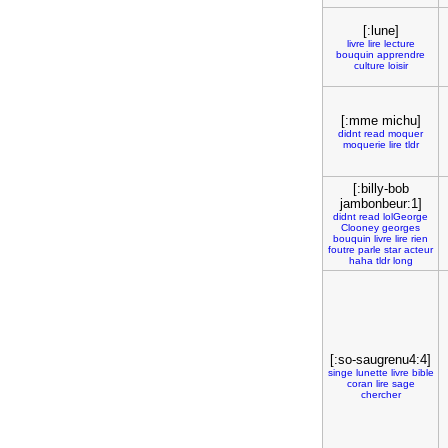
[:lune]
livre
lire
lecture
bouquin
apprendre
culture
loisir
[:mme michu]
didnt
read
moquer
moquerie
lire
tldr
[:billy-bob
jambonbeur:1]
didnt
read
lolGeorge
Clooney
georges
bouquin
livre
lire
rien
foutre
parle
star
acteur
haha
tldr
long
[:so-saugrenu4:4]
singe
lunette
livre
bible
coran
lire
sage
chercher