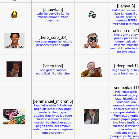
[:lamya:3]
[:mauvlam]
chat
chien
lire
lectu
cafe
lire
surveille
kunks
livre
lunettes
lire
macias
obanon
matin
anime
serieux
dejeuner
lunettes
RTFM
mechant
tete
ninj
[:celestia-mlp2:
little
pony
poney
[:hero_corp_3:4]
ponay
princesse
hero
corp
mique
lire
lecture
queen
celestia
pensees
etienne
fague
trollestia
molestia
journal
lunette
lectu
lire
livre
mlp2
[:deep tool]
[:deep tool:1]
livre
gerard
larcher
singe
livre
quoi
hei
republicain
lire
chercher
petit
lire
chercher
[:somberlain111
livre
finkie
alain
finkielkraut
page
ju
israel
historique
[:emmanuel_micron:5]
wikipedia
wiki
livre
finkie
alain
finkielkraut
souvenir
souvenir
page
juif
israel
Finky
page
dossier
stat
stats
feuille
feuilles
papier
statistique
statistiq
papiers
livre
livres
feuillette
Finky
page
feuille
cherche
recherche
fiche
feuilles
papier
papie
dossier
lire
chercher
page
livre
livres
feuillett
pages
consulter
archive
cherche
recherch
note
noter
ecrire
enregistrer
quote
reflechit
enregistrement
reflechis
check
bouquin
verifie
verif