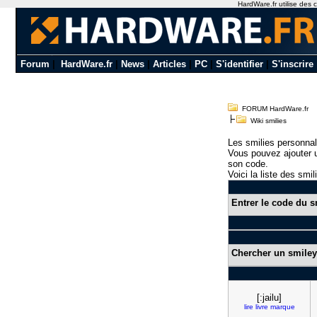
HardWare.fr utilise des c
Forum
|
HardWare.fr
|
News
|
Articles
|
PC
|
S'identifier
|
S'inscrire
FORUM HardWare.fr
Wiki smilies
Les smilies personnal
Vous pouvez ajouter u
son code.
Voici la liste des smil
Entrer le code du s
Chercher un smiley
[:jailu]
lire
livre
marque