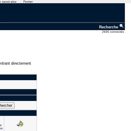
n savoir plus
Fermer
Recherche
2930 connectés
ntrant directement
de
is