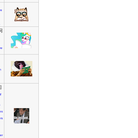
re
a
5]
re
n
]
if
s
ues
rs
e
e
ier