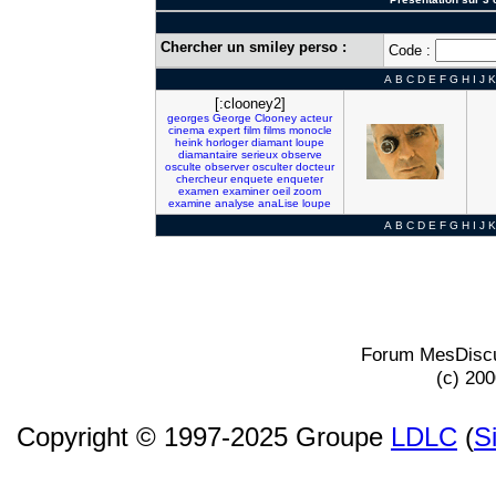
Chercher un smiley perso :
Code :
A
B
C
D
E
F
G
H
I
J
K
[:clooney2]
georges
George
Clooney
acteur
cinema
expert
film
films
monocle
heink
horloger
diamant
loupe
diamantaire
serieux
observe
osculte
observer
osculter
docteur
chercheur
enquete
enqueter
examen
examiner
oeil
zoom
examine
analyse
anaLise
loupe
A
B
C
D
E
F
G
H
I
J
K
Forum MesDiscu
(c) 20
Copyright © 1997-2025 Groupe
LDLC
(
S