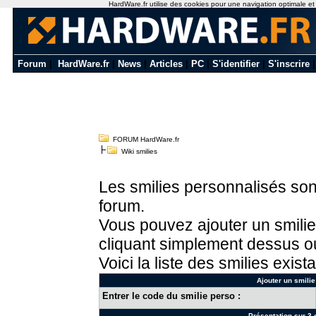
HardWare.fr utilise des cookies pour une navigation optimale et de
Forum
|
HardWare.fr
|
News
|
Articles
|
PC
|
S'identifier
|
S'inscrire
FORUM HardWare.fr
Wiki smilies
Les smilies personnalisés sont
forum.
Vous pouvez ajouter un smilie
cliquant simplement dessus ou
Voici la liste des smilies exista
Ajouter un smilie
Entrer le code du smilie perso :
Présentation sur 3