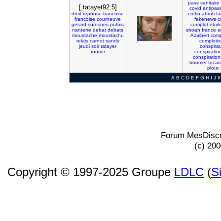
pass
sanitaire
[:tatayet92:5]
covid
antipas
droit
reponse
francoise
cretin
abruti
fa
francoise
courneuve
fakenews
c
gerard
suresnes
putois
complot
etoil
nanterre
debat
debats
shoah
france
s
moustache
moustachu
Azalbert
comp
relais
carnot
sandy
comploti
jeudi
soir
tatayer
conspirat
routier
conspiratio
conspiratio
boomer
tocar
plouc
A
B
C
D
E
F
G
H
I
J
K
Forum MesDiscu
(c) 20
Copyright © 1997-2025 Groupe
LDLC
(
S