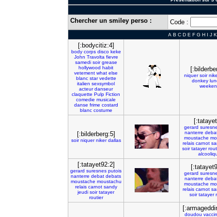
Chercher un smiley perso :
Code :
A
B
C
D
E
F
G
H
I
J
K
[:bodycitiz:4]
body
corps
disco
keke
John
Travolta
fievre
samedi
soir
grease
hollywood
habit
[:bilderbe
vetement
what
else
niquer
soir
nik
blanc
star
vedette
donkey
lun
italien
sexsymbol
weeken
acteur
danseur
claquette
Pulp
Fiction
comedie
musicale
danse
frime
costard
blanc
costume
[:tataye
gerard
suresn
nanterre
deba
[:bilderberg:5]
moustache
mo
soir
niquer
niker
dallas
relais
carnot
sa
soir
tatayer
rout
alcooliq
[:tatayet92:2]
[:tatayet
gerard
suresnes
putois
gerard
suresn
nanterre
debat
debats
nanterre
deba
moustache
moustachu
moustache
mo
relais
carnot
sandy
relais
carnot
sa
jeudi
soir
tatayer
soir
tatayer
routier
[:armageddi
doudou
vacci