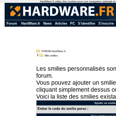
HardWare.fr utilise des cookies pour une navigation optimale et de
Forum
|
HardWare.fr
|
News
|
Articles
|
PC
|
S'identifier
|
S'inscrire
FORUM HardWare.fr
Wiki smilies
Les smilies personnalisés sont
forum.
Vous pouvez ajouter un smilie
cliquant simplement dessus ou
Voici la liste des smilies exista
Ajouter un smilie
Entrer le code du smilie perso :
Présentation sur 3