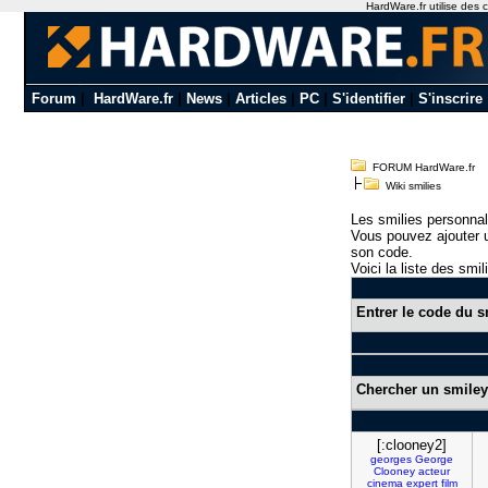
HardWare.fr utilise des c
Forum
|
HardWare.fr
|
News
|
Articles
|
PC
|
S'identifier
|
S'inscrire
FORUM HardWare.fr
Wiki smilies
Les smilies personnal
Vous pouvez ajouter u
son code.
Voici la liste des smil
Entrer le code du s
Chercher un smiley
[:clooney2]
georges
George
Clooney
acteur
cinema
expert
film