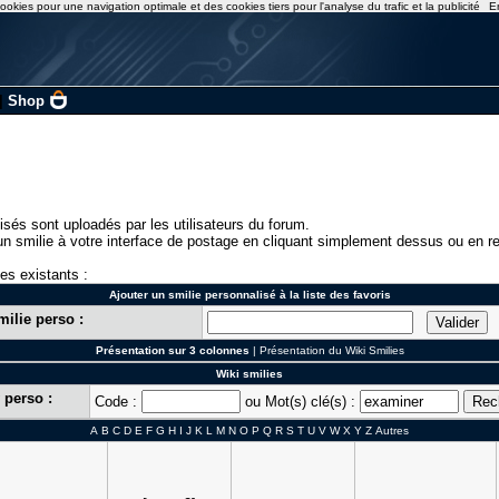
ookies pour une navigation optimale et des cookies tiers pour l'analyse du trafic et la publicité
E
|
Shop
isés sont uploadés par les utilisateurs du forum.
n smilie à votre interface de postage en cliquant simplement dessus ou en re
ies existants :
Ajouter un smilie personnalisé à la liste des favoris
milie perso :
Présentation sur 3 colonnes
|
Présentation du Wiki Smilies
Wiki smilies
 perso :
Code :
ou Mot(s) clé(s) :
A
B
C
D
E
F
G
H
I
J
K
L
M
N
O
P
Q
R
S
T
U
V
W
X
Y
Z
Autres