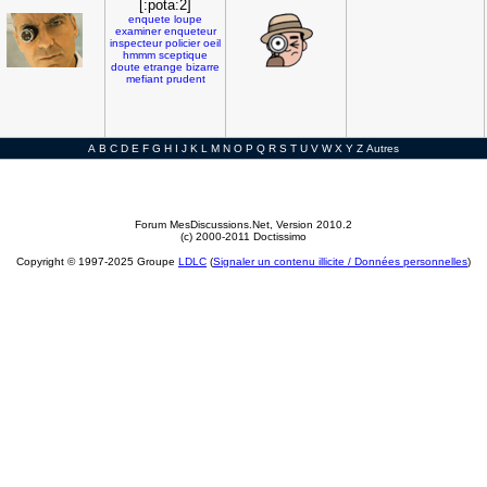
[:pota:2]
enquete
loupe
examiner
enqueteur
inspecteur
policier
oeil
hmmm
sceptique
doute
etrange
bizarre
mefiant
prudent
A
B
C
D
E
F
G
H
I
J
K
L
M
N
O
P
Q
R
S
T
U
V
W
X
Y
Z
Autres
Forum MesDiscussions.Net
, Version 2010.2
(c) 2000-2011 Doctissimo
Copyright © 1997-2025 Groupe
LDLC
(
Signaler un contenu illicite / Données personnelles
)