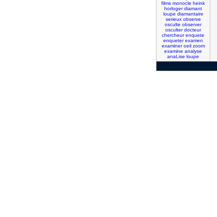
films
monocle
heink
horloger
diamant
loupe
diamantaire
serieux
observe
osculte
observer
osculter
docteur
chercheur
enquete
enqueter
examen
examiner
oeil
zoom
examine
analyse
anaLise
loupe